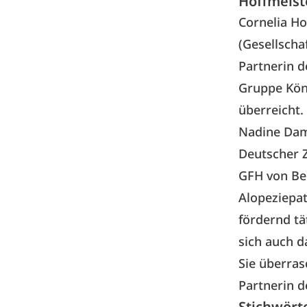
Hoffmeist
Cornelia Ho
(Gesellscha
Partnerin d
Gruppe Köni
überreicht.
Nadine Dam
Deutscher Z
GFH von Beg
Alopeziepa
fördernd tä
sich auch d
Sie überras
Partnerin d
Stichwört