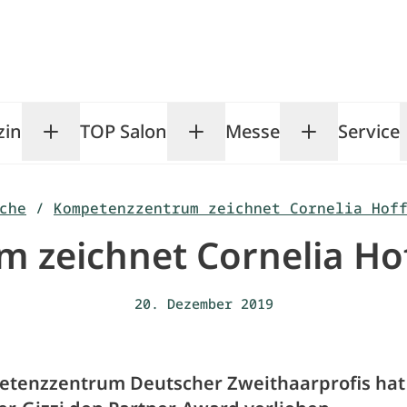
zin
TOP Salon
Messe
Service
Toggle Magazin submenu
Toggle TOP Salon subm
Toggle Me
che
/
Kompetenzzentrum zeichnet Cornelia Hof
zeichnet Cornelia Hof
20. Dezember 2019
tenzzentrum Deutscher Zweithaarprofis hat