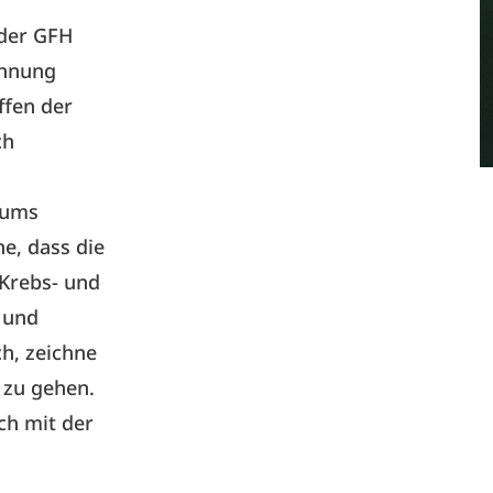
 der GFH
chnung
ffen der
ch
rums
e, dass die
 Krebs- und
 und
h, zeichne
 zu gehen.
ch mit der