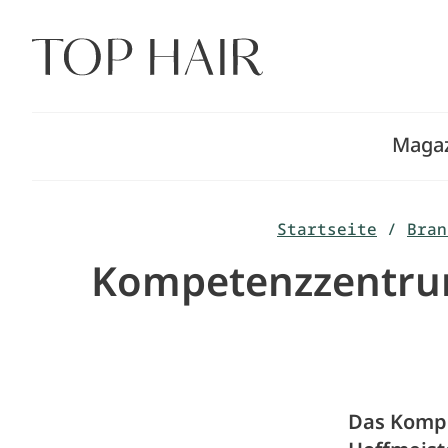
Zum
Inhalt
springen
Maga
Startseite
/
Bran
Kompetenzzentrum 
Das Kompe