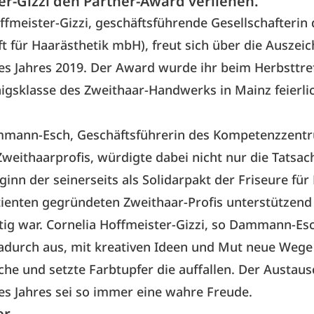
er-Gizzi den Partner-Award verliehen.
ffmeister-Gizzi, geschäftsführende Gesellschafterin
ft für Haarästhetik mbH), freut sich über die Auszei
es Jahres 2019. Der Award wurde ihr beim Herbsttre
gsklasse des Zweithaar-Handwerks in Mainz feierli
mann-Esch, Geschäftsführerin des Kompetenzzent
weithaarprofis, würdigte dabei nicht nur die Tatsach
inn der seinerseits als Solidarpakt der Friseure für
tienten gegründeten Zweithaar-Profis unterstützend
tig war. Cornelia Hoffmeister-Gizzi, so Dammann-Esc
adurch aus, mit kreativen Ideen und Mut neue Wege
che und setzte Farbtupfer die auffallen. Der Austaus
es Jahres sei so immer eine wahre Freude.
er