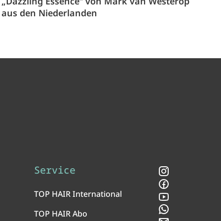
„Dazzling Essence“ von Mark van Westerop
aus den Niederlanden
Service
Instagram
Facebook
TOP HAIR International
YouTube
WhatsApp
TOP HAIR Abo
Newsletter