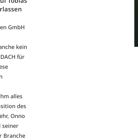
uf Tobias
rlassen
rden GmbH
ranche kein
 DACH für
ese
n
hm alles
sition des
ehr, Onno
 seiner
er Branche