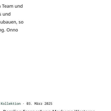
m Team und
s und
zubauen, so
ung. Onno
Kollektion
·
03. März 2025