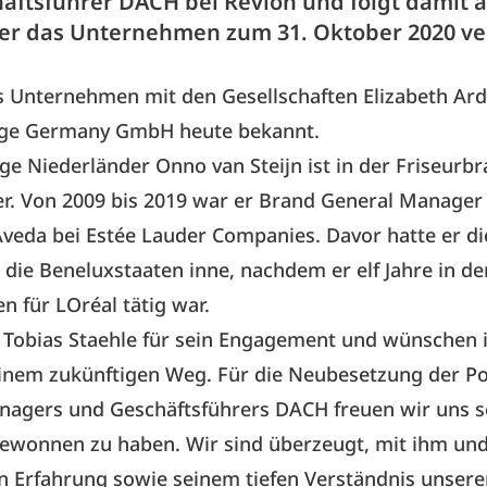
äftsführer DACH bei Revlon und folgt damit a
der das Unternehmen zum 31. Oktober 2020 ve
s Unternehmen mit den Gesellschaften Elizabeth A
ge Germany GmbH heute bekannt.
ge Niederländer Onno van Steijn ist in der Friseurb
r. Von 2009 bis 2019 war er Brand General Manager
veda bei Estée Lauder Companies. Davor hatte er di
r die Beneluxstaaten inne, nachdem er elf Jahre in de
n für LOréal tätig war.
 Tobias Staehle für sein Engagement und wünschen i
inem zukünftigen Weg. Für die Neubesetzung der Po
nagers und Geschäftsführers DACH freuen wir uns s
gewonnen zu haben. Wir sind überzeugt, mit ihm und
n Erfahrung sowie seinem tiefen Verständnis unser