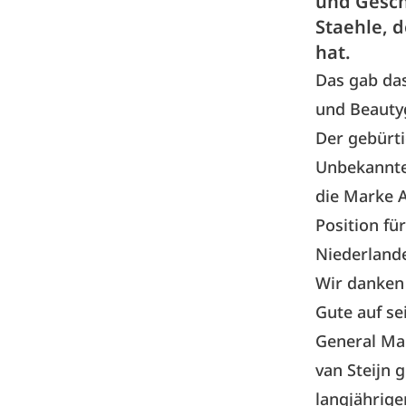
und Gesch
Staehle, 
hat.
Das gab da
und Beauty
Der gebürti
Unbekannte
die Marke A
Position fü
Niederlande
Wir danken
Gute auf se
General Ma
van Steijn 
langjährige