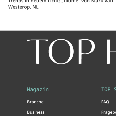
Trends in neuem Licht: „Illume“ von Mark van
Westerop, NL
Magazin
TOP 
Branche
FAQ
Business
Frageb