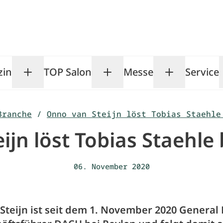
zin
TOP Salon
Messe
Service
Toggle Magazin submenu
Toggle TOP Salon subm
Toggle Me
Branche
/
Onno van Steijn löst Tobias Staehle
ijn löst Tobias Staehle 
06. November 2020
Steijn ist seit dem 1. November 2020 Genera