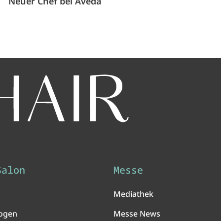
Neuer Chef bei Aveda
Salon
Messe
Mediathek
ogen
Messe News