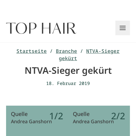
Zum
Inhalt
springen
Startseite
/
Branche
/
NTVA-Sieger
gekürt
NTVA-Sieger gekürt
18. Februar 2019
1/2
2/2
Quelle
Quelle
Andrea Ganshorn
Andrea Ganshorn