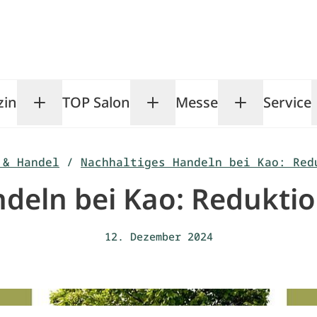
zin
TOP Salon
Messe
Service
Toggle Magazin submenu
Toggle TOP Salon subm
Toggle Me
 & Handel
/
Nachhaltiges Handeln bei Kao: Red
deln bei Kao: Reduktion
12. Dezember 2024