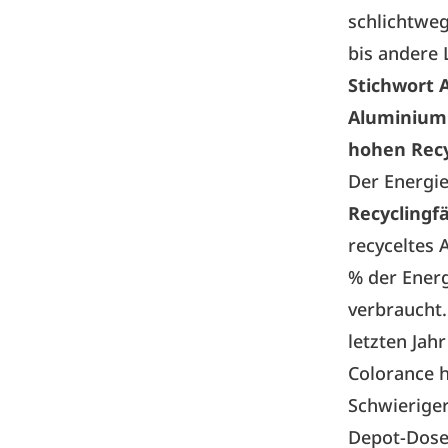
schlichtweg
bis andere
Stichwort 
Aluminium 
hohen Recy
Der Energi
Recyclingfä
recyceltes 
% der Energ
verbraucht.
letzten Jah
Colorance h
Schwierige
Depot-Dose