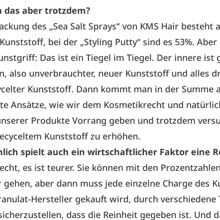
 das aber trotzdem?
packung des „Sea Salt Sprays“ von KMS Hair besteht 
Kunststoff, bei der „Styling Putty“ sind es 53%. Abe
nstgriff: Das ist ein Tiegel im Tiegel. Der innere ist
gin, also unverbrauchter, neuer Kunststoff und alles
ycelter Kunststoff. Dann kommt man in der Summe a
te Ansätze, wie wir dem Kosmetikrecht und natürlic
 unserer Produkte Vorrang geben und trotzdem vers
recyceltem Kunststoff zu erhöhen.
ich spielt auch ein wirtschaftlicher Faktor eine R
echt, es ist teurer. Sie können mit den Prozentzahle
 gehen, aber dann muss jede einzelne Charge des Ku
anulat-Hersteller gekauft wird, durch verschiedene 
sicherzustellen, dass die Reinheit gegeben ist. Und d