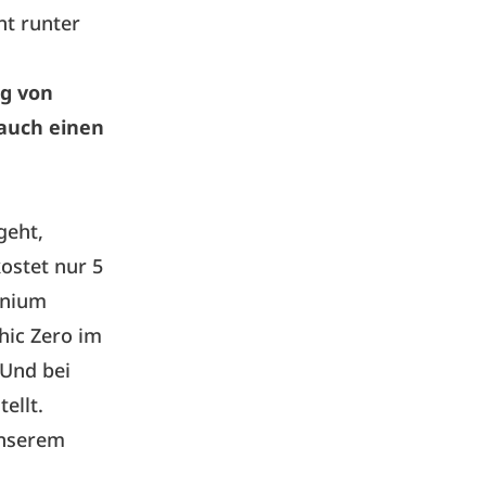
nt runter
ng von
auch einen
geht,
ostet nur 5
inium
hic Zero im
 Und bei
ellt.
unserem