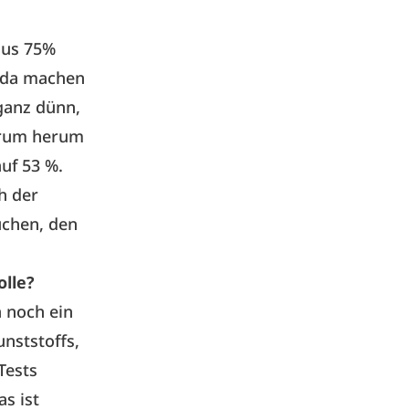
aus 75%
r da machen
 ganz dünn,
 drum herum
uf 53 %.
h der
uchen, den
olle?
n noch ein
nststoffs,
Tests
as ist