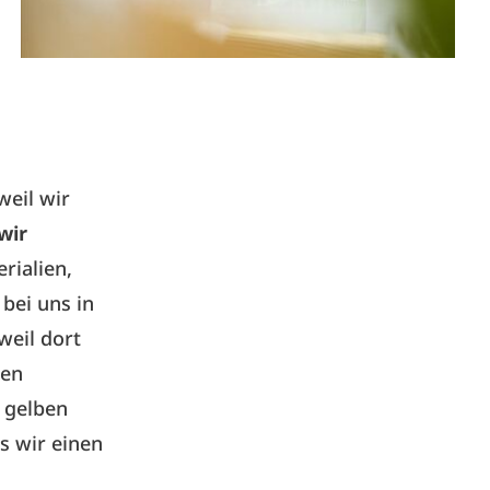
weil wir
wir
rialien,
bei uns in
weil dort
ren
n gelben
s wir einen