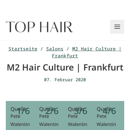
Zum
Inhalt
springen
Startseite
/
Salons
/
M2 Hair Culture |
Frankfurt
M2 Hair Culture | Frankfurt
07. Februar 2020
1/6
2/6
3/6
4/6
Quelle
Quelle
Quelle
Quelle
Q
Pete
Pete
Pete
Pete
P
Walentin
Walentin
Walentin
Walentin
W