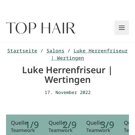
Zum
Inhalt
springen
Startseite
/
Salons
/
Luke Herrenfriseur
| Wertingen
Luke Herrenfriseur |
Wertingen
17. November 2022
1/9
2/9
3/9
Quelle
Quelle
Quelle
Quel
Teamwork
Teamwork
Teamwork
Tea