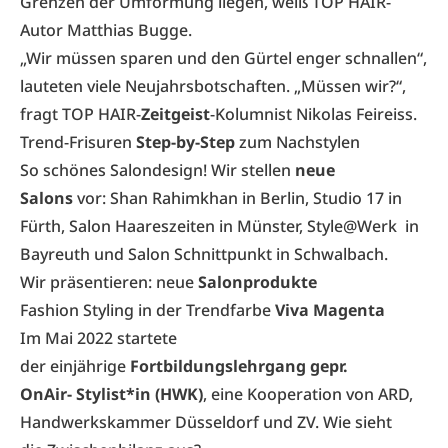
Grenzen der Umformung liegen, weiß TOP HAIR-
Autor Matthias Bugge.
„Wir müssen sparen und den Gürtel enger schnallen“,
lauteten viele Neujahrsbotschaften. „Müssen wir?“,
fragt TOP HAIR-
Zeitgeist
-Kolumnist Nikolas Feireiss.
Trend-Frisuren
Step-by-Step
zum Nachstylen
So schönes Salondesign! Wir stellen
neue
Salons
vor: Shan Rahimkhan in Berlin, Studio 17 in
Fürth, Salon Haareszeiten in Münster, Style@Werk in
Bayreuth und Salon Schnittpunkt in Schwalbach.
Wir präsentieren: neue
Salonprodukte
Fashion Styling in der Trendfarbe
Viva Magenta
Im Mai 2022 startete
der einjährige
Fortbildungslehrgang gepr.
OnAir- Stylist*in (HWK)
, eine Kooperation von ARD,
Handwerkskammer Düsseldorf und ZV. Wie sieht