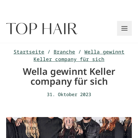
Zum
Inhalt
springen
Startseite
/
Branche
/
Wella gewinnt
Keller company für sich
Wella gewinnt Keller
company für sich
31. Oktober 2023
Dr. Michael Allert (links) und Sarah Brandt
(rechts, beide Keller company) mit dem
Creative Team von Keller the school. Foto: