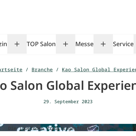
zin
TOP Salon
Messe
Service
Toggle Magazin submenu
Toggle TOP Salon subm
Toggle Me
artseite
/
Branche
/
Kao Salon Global Experie
o Salon Global Experie
29. September 2023
Die jubelnden Preisträger*innen mit ihren Mode