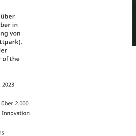
 über
mber in
ung von
ttpark).
ler
 of the
s 2023
über 2.000
, Innovation
as