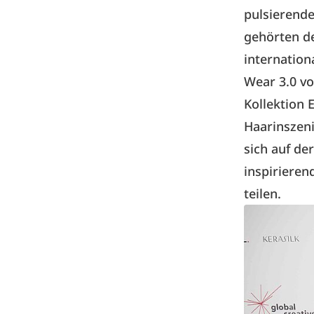
pulsierend
gehörten d
internation
Wear 3.0 v
Kollektion 
Haarinszen
sich auf de
inspirieren
teilen.