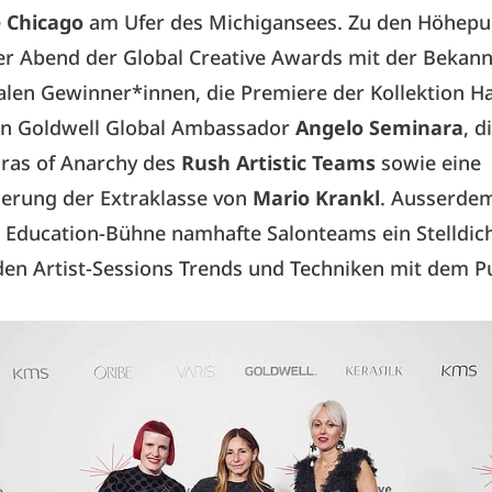
e
Chicago
am Ufer des Michigansees. Zu den Höhep
er Abend der Global Creative Awards mit der Bekan
alen Gewinner*innen, die Premiere der Kollektion Ha
on Goldwell Global Ambassador
Angelo Seminara
, d
Eras of Anarchy des
Rush Artistic Teams
sowie eine
ierung der Extraklasse von
Mario Krankl
. Ausserde
r Education-Bühne namhafte Salonteams ein Stelldic
den Artist-Sessions Trends und Techniken mit dem 