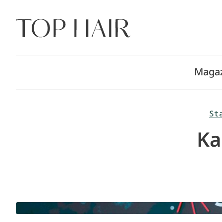
Zum
Inhalt
springen
Maga
St
Ka