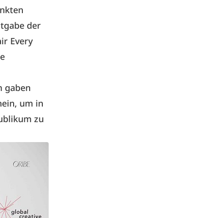
unkten
ntgabe der
ir Every
ie
m gaben
hein, um in
Publikum zu