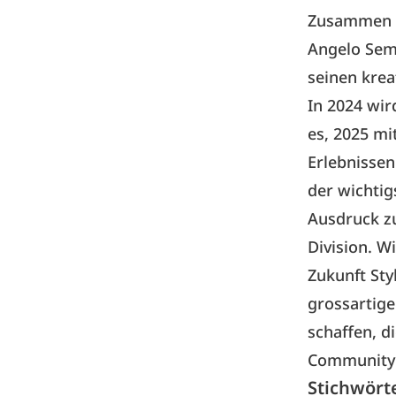
Zusammen m
Angelo Sem
seinen krea
In 2024 wir
es, 2025 m
Erlebnissen
der wichti
Ausdruck zu
Division. W
Zukunft Sty
grossartige
schaffen, 
Community 
Stichwört