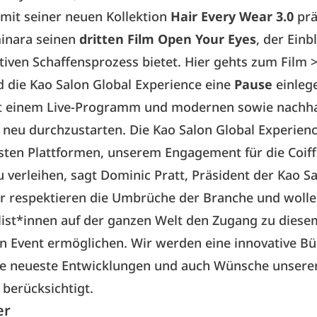
it seiner neuen Kollektion
Hair Every Wear 3.0
prä
inara seinen
dritten Film Open Your Eyes
, der Einb
tiven Schaffensprozess bietet. Hier gehts zum Film
>
d die Kao Salon Global Experience eine
Pause
einlege
it einem Live-Programm und modernen sowie nachha
 neu durchzustarten. Die Kao Salon Global Experience
gsten Plattformen, unserem Engagement für die Coif
 verleihen, sagt Dominic Pratt, Präsident der Kao S
ir respektieren die Umbrüche der Branche und wolle
list*innen auf der ganzen Welt den Zugang zu diese
n Event ermöglichen. Wir werden eine innovative B
die neueste Entwicklungen und auch Wünsche unsere
berücksichtigt.
er