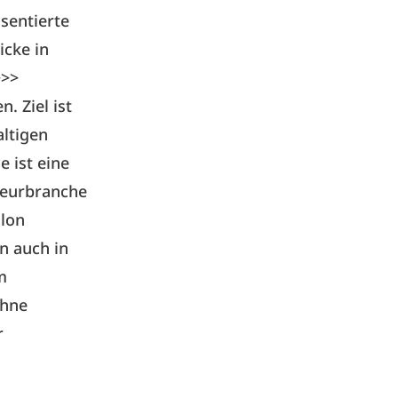
sentierte
licke in
>>
n. Ziel ist
ltigen
 ist eine
feurbranche
alon
n auch in
m
ühne
r