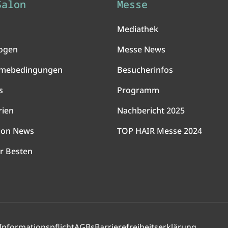
Salon
Messe
Mediathek
ogen
Messe News
hmebedingungen
Besucherinfos
s
Programm
rien
Nachbericht 2025
lon News
TOP HAIR Messe 2024
r Besten
Informationspflicht
AGBs
Barrierefreiheitserklärung