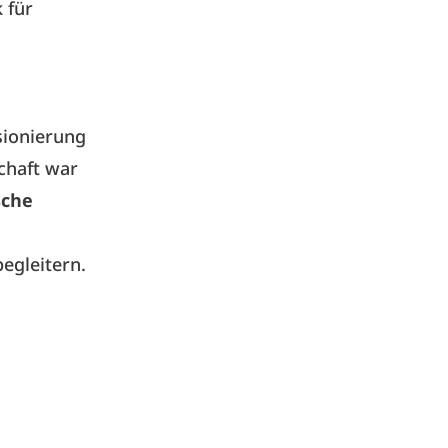
 für
,
nsionierung
chaft war
sche
egleitern.