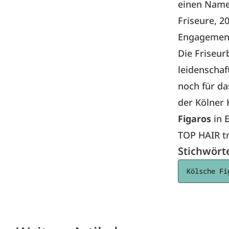
einen Namen
Friseure, 2
Engagemen
Die Friseur
leidenschaf
noch für da
der Kölner 
Figaros
in 
TOP HAIR tr
Stichwört
Kölsche Fi