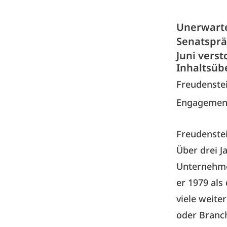
Unerwarte
Senatsprä
Juni verst
Inhaltsüb
Freudenste
Engagemen
Freudenste
Über drei J
Unternehmen
er 1979 als
viele weite
oder Branc