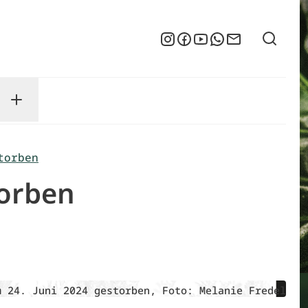
Suche
Instagram
Facebook
YouTube
WhatsApp
Newsletter
enu
sse submenu
Toggle Service submenu
torben
torben
m 24. Juni 2024 gestorben, Foto: Melanie Fredel