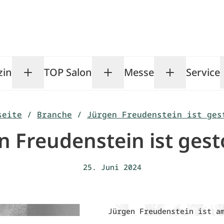
zin
TOP Salon
Messe
Service
Toggle Magazin submenu
Toggle TOP Salon subm
Toggle Me
seite
/
Branche
/
Jürgen Freudenstein ist ges
n Freudenstein ist ges
25. Juni 2024
Jürgen Freudenstein ist a