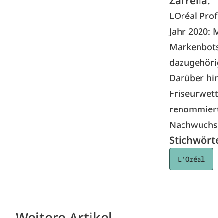
Zarrella.
LOréal Prof
Jahr 2020: 
Markenbotsc
dazugehöri
Darüber hin
Friseurwet
renommierte
Nachwuchst
Stichwört
L'Oréal
Weitere Artikel