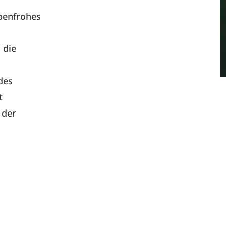
rbenfrohes
 die
des
t
 der