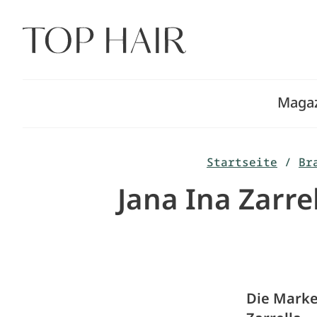
Zum
Inhalt
springen
Maga
Startseite
/
Br
Jana Ina Zarre
Die Marke