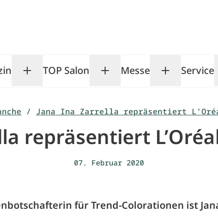
zin
TOP Salon
Messe
Service
Toggle Magazin submenu
Toggle TOP Salon subm
Toggle Me
anche
/
Jana Ina Zarrella repräsentiert L’Oré
lla repräsentiert L’Oréa
07. Februar 2020
nbotschafterin für Trend-Colorationen ist Jan