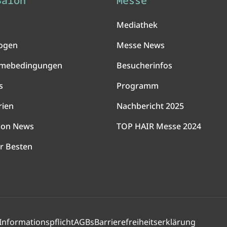
Salon
Messe
Mediathek
ogen
Messe News
hmebedingungen
Besucherinfos
s
Programm
rien
Nachbericht 2025
lon News
TOP HAIR Messe 2024
r Besten
Informationspflicht
AGBs
Barrierefreiheitserklärung