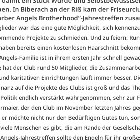
 damit ein Stück Würde und Selbstbewusstse
en. In Biberach an der Riß kam der Friseurcl
arber Angels Brotherhood“-Jahrestreffen zu
glieder war das eine gute Möglichkeit, sich kennenz
ommende Projekte zu schmieden. Und zu feiern: Run
 haben bereits einen kostenlosen Haarschnitt beko
Angels-Familie ist in ihrem ersten Jahr schnell gewa
e hat der Club rund 50 Mitglieder, die Zusammenarbe
nd karitativen Einrichtungen läuft immer besser. Di
anz auf die Projekte des Clubs ist groß und das T
 Politik endlich verstärkt wahrgenommen, sehr zur 
rmaier, der den Club im November letzten Jahres g
 er möchte nicht nur den Bedürftigen Gutes tun, so
 viele Menschen es gibt, die am Rande der Gesellscha
Angels-Jahrestreffen sollte den Engeln für ihr große