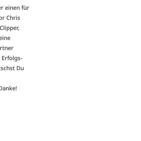
r einen für
or Chris
Clipper,
eine
rtner
 Erfolgs-
tschst Du
 Danke!