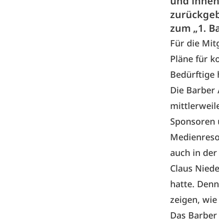
und ihnen
zurückgeb
zum „1. B
Für die Mit
Pläne für k
Bedürftige
Die Barber 
mittlerweil
Sponsoren u
Medienreson
auch in der
Claus Niede
hatte. Denn
zeigen, wie
Das Barber 