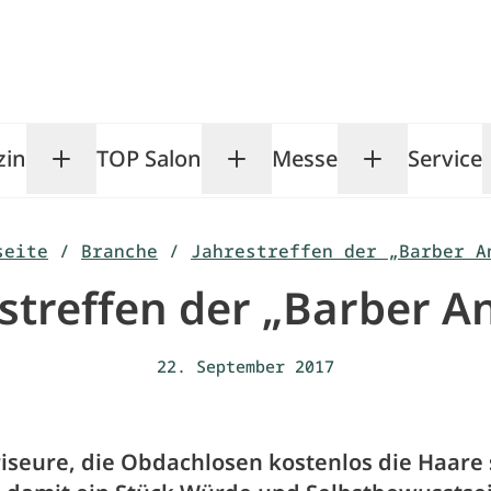
zin
TOP Salon
Messe
Service
Toggle Magazin submenu
Toggle TOP Salon subm
Toggle Me
seite
/
Branche
/
Jahrestreffen der „Barber A
streffen der „Barber A
22. September 2017
Friseure, die Obdachlosen kostenlos die Haare