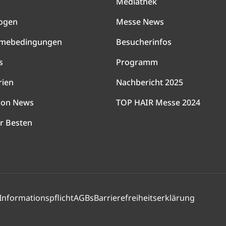
Mediathek
ogen
Messe News
hmebedingungen
Besucherinfos
s
Programm
rien
Nachbericht 2025
lon News
TOP HAIR Messe 2024
r Besten
Informationspflicht
AGBs
Barrierefreiheitserklärung