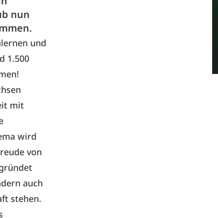
in
ub nun
sammen.
ulernen und
d 1.500
mmen!
chsen
it mit
e
hema wird
Freude von
egründet
ndern auch
ft stehen.
s