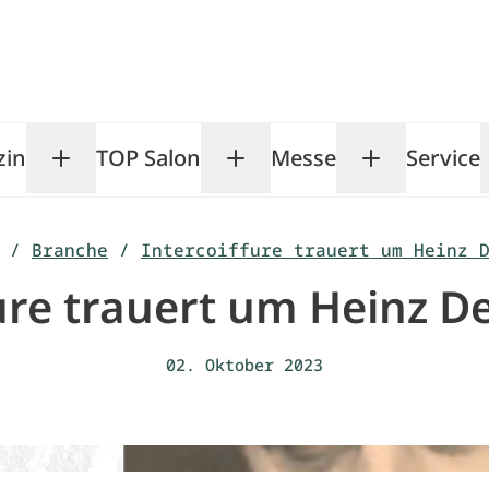
zin
TOP Salon
Messe
Service
Toggle Magazin submenu
Toggle TOP Salon subm
Toggle Me
/
Branche
/
Intercoiffure trauert um Heinz 
fure trauert um Heinz D
02. Oktober 2023