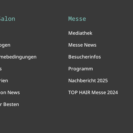
Salon
Messe
Mediathek
ogen
Messe News
hmebedingungen
Besucherinfos
s
Programm
rien
Nachbericht 2025
lon News
TOP HAIR Messe 2024
r Besten