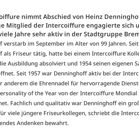
coiffure nimmt Abschied von Heinz Denninghof
e Mitglied der Intercoiffure engagierte sich 
iele Jahre sehr aktiv in der Stadtgruppe Bre
 verstarb im September im Alter von 99 Jahren. Sei
 als Friseur tätig, hatte bei einem Intercoiffure Koll
e Ausbildung absolviert und 1954 seinen eigenen S
fnet. Seit 1957 war Denninghoff aktiv bei der Interco
er anderem die Ehrennadel für hervorragende Diens
ersonality of the Year von der Intercoiffure Mondial
et. Fachlich und qualitativ war Denninghoff ein gro
ür viele jüngere Friseurkollegen, schriebt die Interco
rendes Andenken bewahrt.