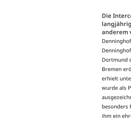
Die Inter
langjährig
anderem v
Denninghoff
Denninghoff
Dortmund di
Bremen eröf
erhielt unt
wurde als P
ausgezeichn
besonders f
ihm ein eh