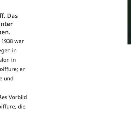
f. Das
unter
men.
t 1938 war
egen in
alon in
iffure; er
te und
ßes Vorbild
iffure, die