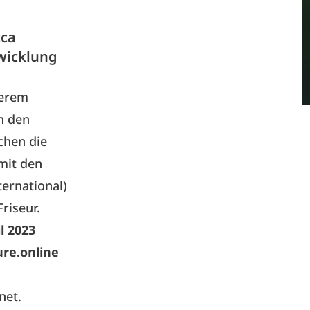
cca
twicklung
serem
n den
chen die
mit den
ternational)
riseur.
l 2023
ure.online
net.