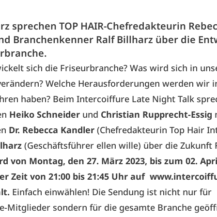
rz sprechen TOP HAIR-Chefredakteurin Rebe
nd Branchenkenner Ralf Billharz über die En
urbranche.
ckelt sich die Friseurbranche? Was wird sich in un
erändern? Welche Herausforderungen werden wir i
hren haben? Beim Intercoiffure Late Night Talk spre
en
Heiko Schneider
und
Christian Rupprecht-Essig
en
Dr. Rebecca Kandler
(Chefredakteurin Top Hair In
llharz
(Geschäftsführer ellen wille) über die Zukunft F
rd von Montag, den 27. März 2023, bis zum 02. Apri
der Zeit von 21:00 bis 21:45 Uhr auf
www.intercoiff
lt.
Einfach einwählen! Die Sendung ist nicht nur für
re-Mitglieder sondern für die gesamte Branche geöff