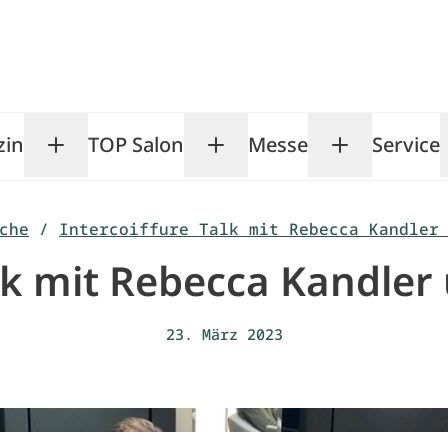
zin
TOP Salon
Messe
Service
Toggle Magazin submenu
Toggle TOP Salon subm
Toggle Me
che
/
Intercoiffure Talk mit Rebecca Kandler
lk mit Rebecca Kandler 
23. März 2023
Der I