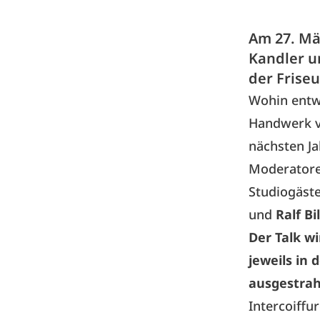
Am 27. Mä
Kandler u
der Frise
Wohin entwi
Handwerk v
nächsten Ja
Moderator
Studiogäst
und
Ralf Bi
Der Talk wi
jeweils in 
ausgestrah
Intercoiffu