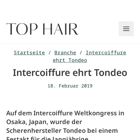
Zum
Inhalt
springen
Startseite
/
Branche
/
Intercoiffure
ehrt Tondeo
Intercoiffure ehrt Tondeo
18. Februar 2019
Auf dem Intercoiffure Weltkongress in
Osaka, Japan, wurde der
Scherenhersteller Tondeo bei einem
Festakt für die langjährige