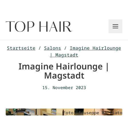
Zum
Inhalt
springen
Startseite
/
Salons
/
Imagine Hairlounge
| Magstadt
Imagine Hairlounge |
Magstadt
15. November 2023
Foto: Giuseppe Battiato