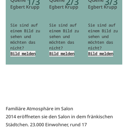
1/3
2/3
3/3
Egbert Krupp
Egbert Krupp
Egbert Krupp
Sie sind auf
Sie sind auf
Sie sind auf
einem Bild zu
einem Bild zu
einem Bild zu
sehen und
sehen und
sehen und
möchten das
möchten das
möchten das
nicht?
nicht?
nicht?
Bild melden
Bild melden
Bild melden
Familiäre Atmosphäre im Salon
2014 eröffneten sie den Salon in dem fränkischen
Städtchen. 23.000 Einwohner, rund 17