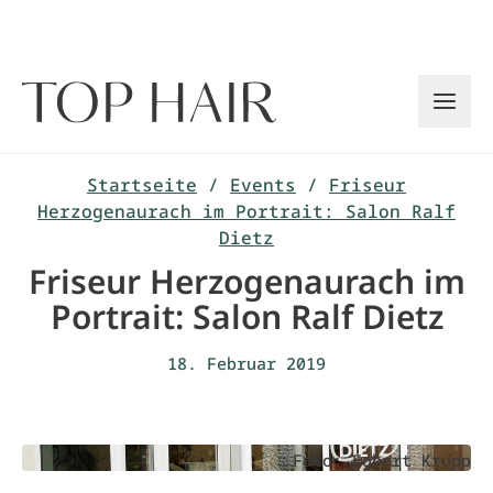
Zum
Inhalt
springen
Startseite
/
Events
/
Friseur
Herzogenaurach im Portrait: Salon Ralf
Dietz
Friseur Herzogenaurach im
Portrait: Salon Ralf Dietz
18. Februar 2019
Foto: Egbert Krupp