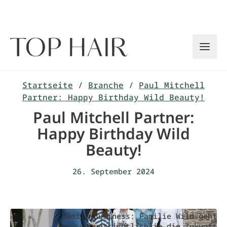
Zum
Inhalt
springen
Startseite
/
Branche
/
Paul Mitchell
Partner: Happy Birthday Wild Beauty!
Paul Mitchell Partner:
Happy Birthday Wild
Beauty!
26. September 2024
Family Business: Familie Wild geht
zuversichtlich in die Zukunft