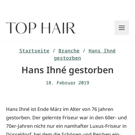
Zum
Inhalt
springen
Startseite
/
Branche
/
Hans Ihné
gestorben
Hans Ihné gestorben
18. Februar 2019
Hans Ihné ist Ende März im Alter von 76 Jahren
gestorben. Der gelernte Friseur war in den 60er- und
70er-Jahren nicht nur ein namhafter Luxus-Friseur in
Düsseldorf, bei dem die Schönen und Reichen ein-