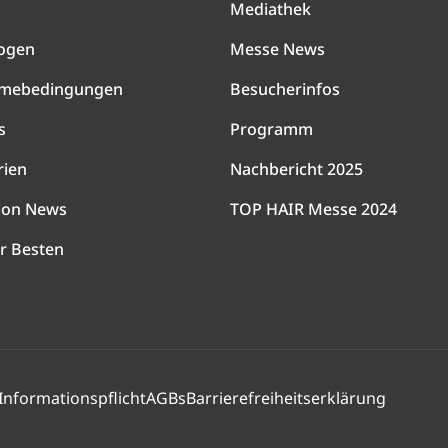
Mediathek
ogen
Messe News
hmebedingungen
Besucherinfos
s
Programm
rien
Nachbericht 2025
lon News
TOP HAIR Messe 2024
r Besten
Informationspflicht
AGBs
Barrierefreiheitserklärung