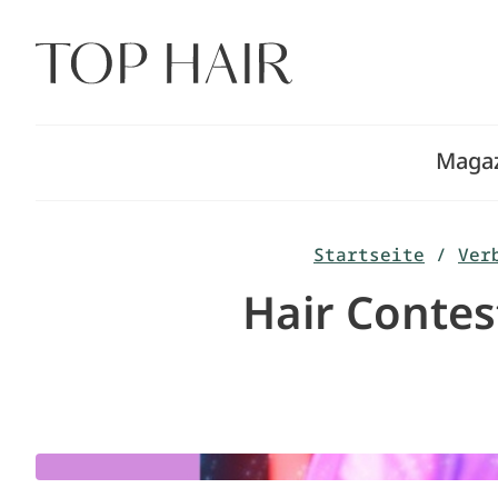
Zum
Inhalt
springen
Maga
Startseite
/
Ver
Hair Conte