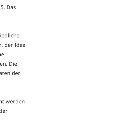
25. Das
iedliche
, der Idee
ne
en. Die
aten der
cht werden
 der