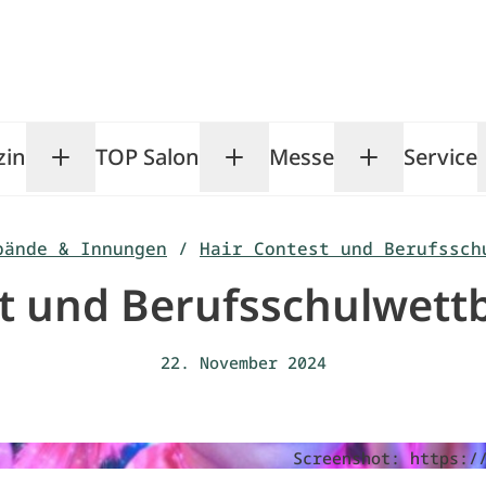
zin
TOP Salon
Messe
Service
Toggle Magazin submenu
Toggle TOP Salon subm
Toggle Me
bände & Innungen
/
Hair Contest und Berufssch
st und Berufsschulwett
22. November 2024
Screenshot: https:/