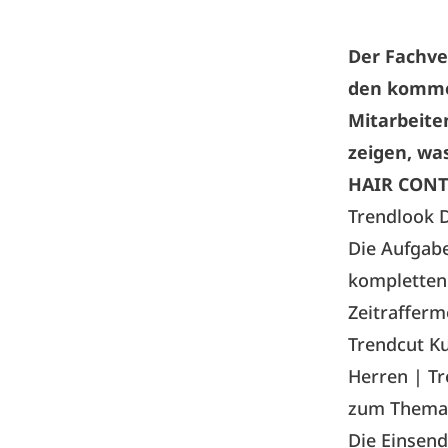
Der Fachve
den komme
Mitarbeite
zeigen, wa
HAIR CONT
Trendlook D
Die Aufgabe
kompletten 
Zeitrafferm
Trendcut K
Herren | T
zum Thema 
Die Einsen