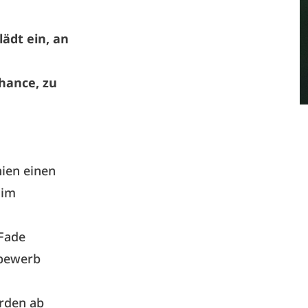
ädt ein, an
hance, zu
nien einen
 im
Fade
tbewerb
rden ab