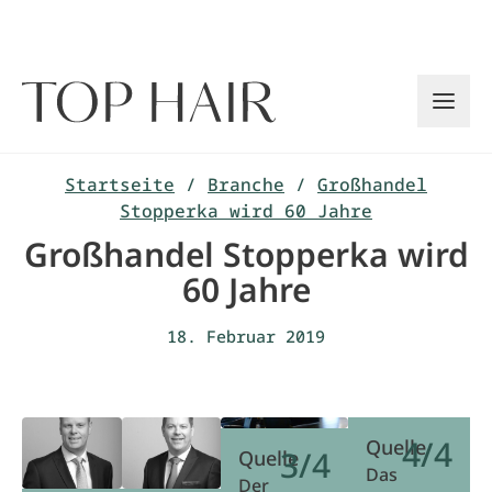
Zum
Inhalt
springen
Startseite
/
Branche
/
Großhandel
Stopperka wird 60 Jahre
Großhandel Stopperka wird
60 Jahre
18. Februar 2019
4/4
Quelle
3/4
Quelle
Das
Der