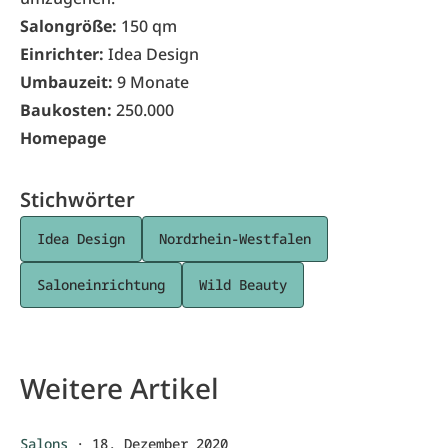
Salongröße:
150 qm
Einrichter:
Idea Design
Umbauzeit:
9 Monate
Baukosten:
250.000
Homepage
Stichwörter
Idea Design
Nordrhein-Westfalen
Saloneinrichtung
Wild Beauty
Weitere Artikel
Salons
·
18. Dezember 2020