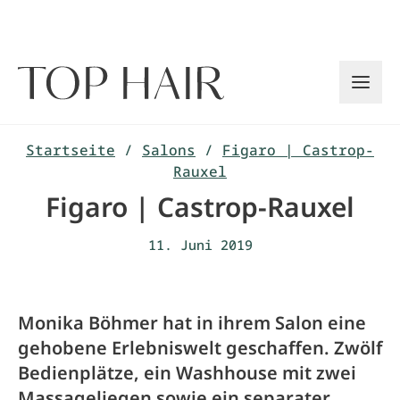
Zum
Inhalt
springen
Startseite
/
Salons
/
Figaro | Castrop-
Rauxel
Figaro | Castrop-Rauxel
11. Juni 2019
Monika Böhmer hat in ihrem Salon eine
gehobene Erlebniswelt geschaffen. Zwölf
Bedienplätze, ein Wash­house mit zwei
Massageliegen sowie ein separater