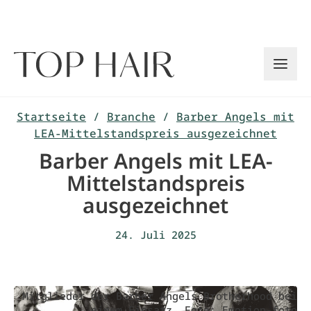
Zum
Inhalt
springen
Startseite
/
Branche
/
Barber Angels mit
LEA-Mittelstandspreis ausgezeichnet
Barber Angels mit LEA-
Mittelstandspreis
ausgezeichnet
24. Juli 2025
Mitglieder der Barber Angels Brotherhood bei
einem Einsatz. Foto: Emotion-foto