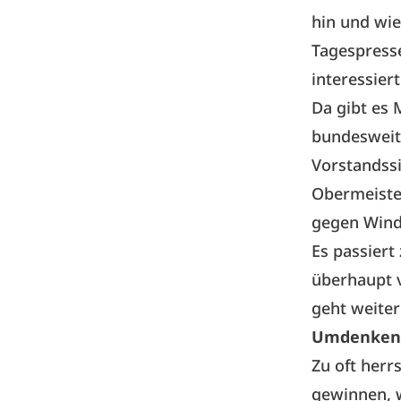
hin und wi
Tagespress
interessier
Da gibt es 
bundesweit,
Vorstandssi
Obermeister
gegen Win
Es passiert
überhaupt v
geht weiter
Umdenken
Zu oft herr
gewinnen, 