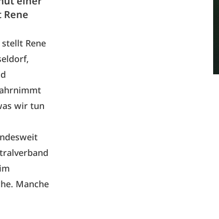
mut einer
t Rene
stellt Rene
eldorf,
nd
wahrnimmt
as wir tun
ndesweit
ntralverband
 im
nche. Manche