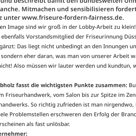
 und beschreibt damit den bundesweiten Un
anche. Mitmachen und sensibilisieren forder
 unter www.friseure-fordern-fairness.de.
en Image sind wir groß in der Lobby-Arbeit zu klein! 
ebenfalls Vorstandsmitglied der Friseurinnung Düss
gänzt: Das liegt nicht unbedingt an den Innungen u
 sondern eher daran, was man von unserer Arbeit 
nicht! Also müssen wir
lauter werden
und kundtun, w
!
holz fasst die wichtigsten Punkte zusammen:
Bu
m Friseurhandwerk, vom Salon bis zur Spitze im Ze
handwerks. So richtig zufrieden ist man nirgendwo,
iele Problemstellen erschweren den Erfolg der Bra
scheinen als fast unlösbar.
ernehmer: