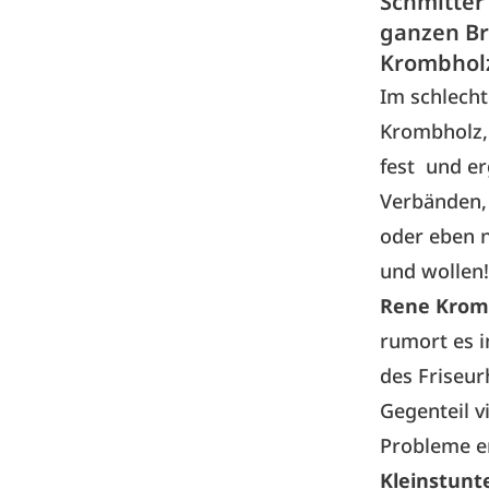
Schmitter
ganzen Br
Krombholz
Im schlecht
Krombholz, 
fest und er
Verbänden,
oder eben 
und wollen
Rene Kromb
rumort es i
des Friseur
Gegenteil v
Probleme er
Kleinstunt