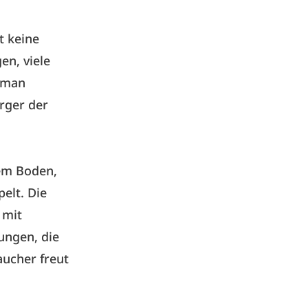
t keine
en, viele
n man
rger der
em Boden,
pelt. Die
 mit
ungen, die
aucher freut