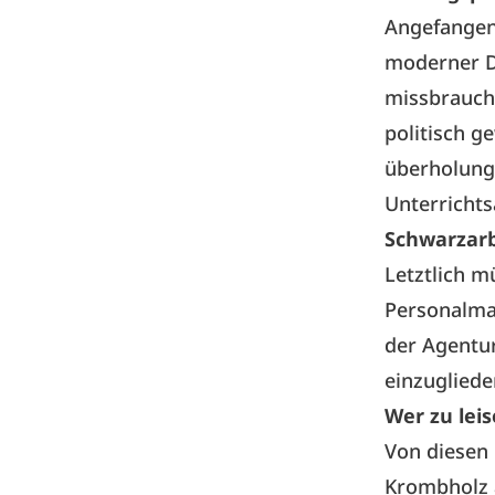
Angefangen 
moderner D
missbraucht
politisch g
überholungs
Unterrichts
Schwarzarb
Letztlich m
Personalman
der Agentur
einzugliede
Wer zu leis
Von diesen
Krombholz a