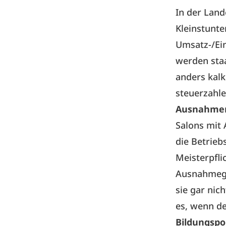
In der Land
Kleinstunte
Umsatz-/Ein
werden sta
anders kalk
steuerzahl
Ausnahmen
Salons mit
die Betrieb
Meisterpfli
Ausnahmege
sie gar nic
es, wenn de
Bildungspol