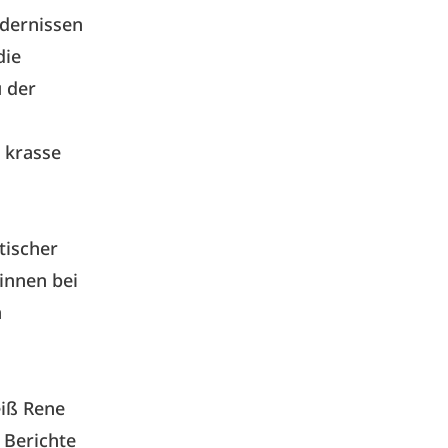
rdernissen
die
u der
 krasse
tischer
innen bei
n
iß Rene
 Berichte