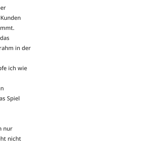
ber
, Kunden
kommt.
 das
rahm in der
fe ich wie
nn
as Spiel
n nur
ht nicht