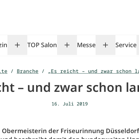
zin
TOP Salon
Messe
Service
Toggle Magazin submenu
Toggle TOP Salon subm
Toggle Me
ite
/
Branche
/
„Es reicht – und zwar schon l
cht – und zwar schon l
16. Juli 2019
e Obermeisterin der Friseurinnung Düsseldor