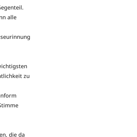
egenteil.
n alle
iseurinnung
ichtigsten
lichkeit zu
konform
 Stimme
n, die da