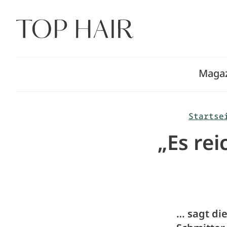
Zum
Inhalt
springen
Maga
Startse
„Es rei
… sagt di