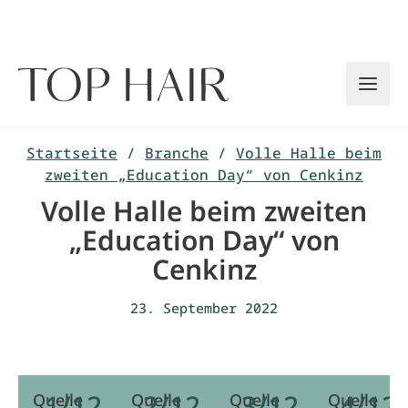
Zum
Inhalt
springen
Startseite
/
Branche
/
Volle Halle beim
zweiten „Education Day“ von Cenkinz
Volle Halle beim zweiten
„Education Day“ von
Cenkinz
23. September 2022
1/12
2/12
3/12
4/12
Quelle
Quelle
Quelle
Quelle