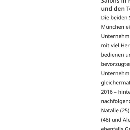
Salons i
und den T
Die beiden 
München ein
Unternehmen
mit viel He
bedienen un
bevorzugten
Unternehme
gleichermaß
2016 – hint
nachfolgend
Natalie (25
(48) und Al
ebenfalls G