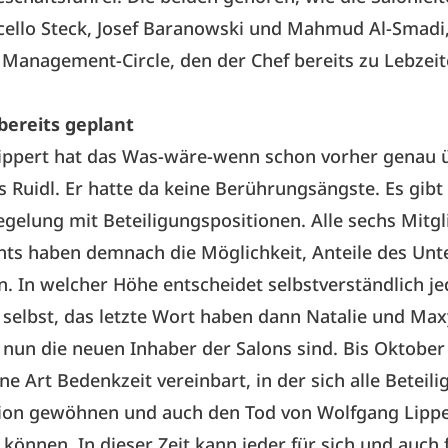
rcello Steck, Josef Baranowski und Mahmud Al-Smadi
 Management-Circle, den der Chef bereits zu Lebzeit
bereits geplant
ippert hat das Was-wäre-wenn schon vorher genau ü
 Ruidl. Er hatte da keine Berührungsängste.­ Es gibt 
gelung mit Beteiligungspositionen. Alle sechs Mitgl
s haben demnach die Möglichkeit, Anteile des Un
. In welcher Höhe entscheidet selbstverständlich je
 selbst, das letzte Wort haben dann Natalie und Ma
e nun die neuen Inhaber der Salons sind. Bis Oktober
ine Art Bedenkzeit vereinbart, in der sich alle Beteili
tion gewöhnen und auch den Tod von Wolfgang Lippe
 können. In dieser Zeit kann jeder für sich und auch 