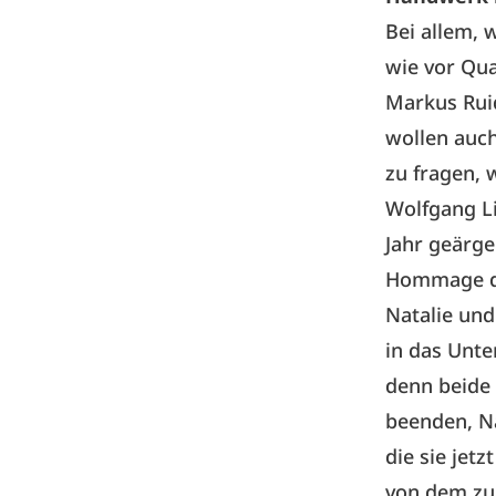
Bei allem, 
wie vor Qua
Markus Ruid
wollen auch
zu fragen,
Wolfgang Li
Jahr geärge
Hommage das
Natalie und
in das Unte
denn beide 
beenden, Na
die sie jet
von dem zur