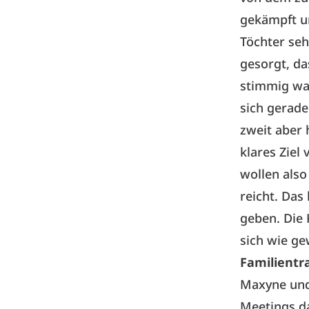
gekämpft un
Töchter seh
gesorgt, da
stimmig war
sich gerade
zweit aber 
klares Ziel
wollen also 
reicht. Das 
geben. Die 
sich wie g
Familientr
Maxyne und 
Meetings d