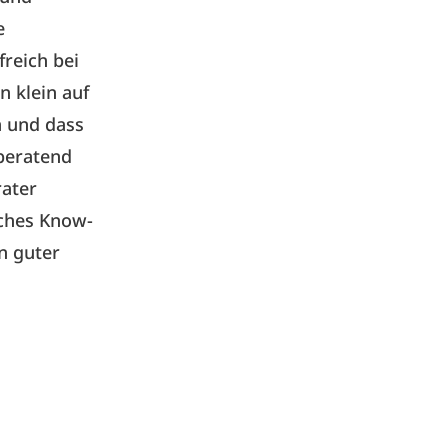
e
freich bei
n klein auf
n und dass
 beratend
rater
sches Know-
n guter