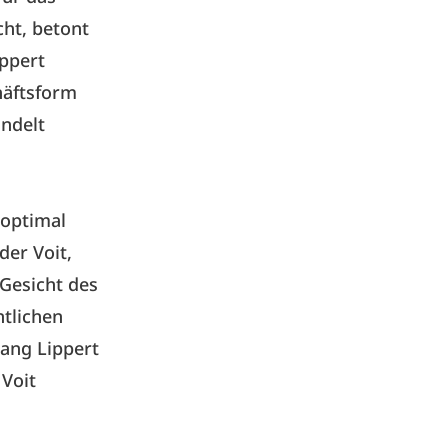
ht, betont
ippert
häftsform
ndelt
 optimal
der Voit,
 Gesicht des
ntlichen
gang Lippert
 Voit