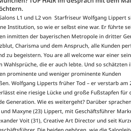
n München? TOP HAIR im Gespräch mit dem M
öchtern.
Salons L1 und L2 von Starfriseur Wolfgang Lippert s
e Institution, so wie er selbst eine war. Er führte se
 inmitten der bayerischen Metropole in dritter Ge
rzblut, Charisma und dem Anspruch, alle Kunden per
d zu begeistern. You are all welcome war einer sei
 Wahlsprüche, die er auch lebte. Und so schätzten 
n prominente und weniger prominente Kunden
en. Wolfgang Lipperts früher Tod – er verstarb am 
erlässt eine riesige Lücke und große Fußstapfen für 
e Generation. Wie es weitergeht? Darüber spra­chen
) und Maxyne (23) Lippert, mit Geschäftsführer Mark
exander Voit (31), Creative Art Director und seit Kur
eschäftsführer. Die beiden gehören, wie die Salonlei