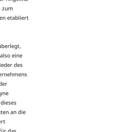
, zum
en etabliert
berlegt,
also eine
ieder des
ternehmens
der
xyne
 dieses
gten an die
rt
für das