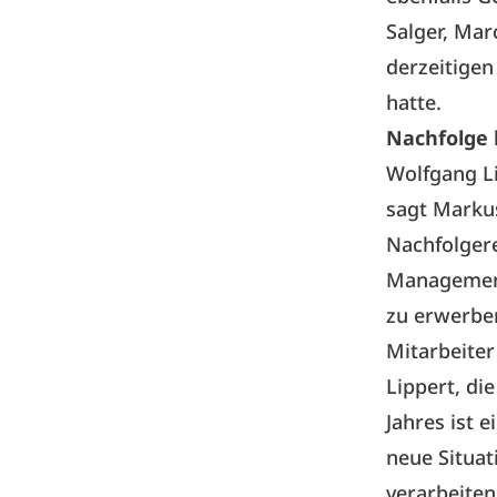
Salger, Ma
derzeitigen
hatte.
Nachfolge 
Wolfgang L
sagt Markus
Nachfolgere
Management
zu erwerben
Mitarbeiter
Lippert, di
Jahres ist e
neue Situa
verarbeiten