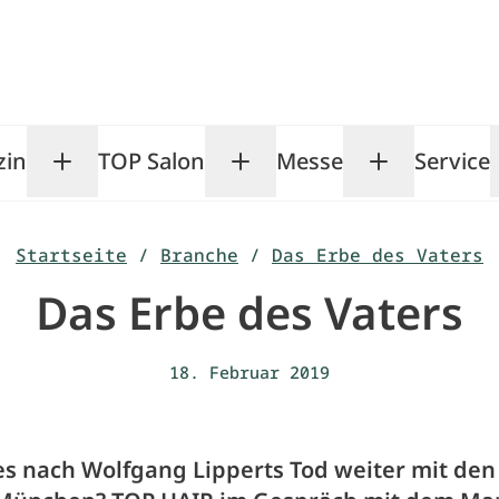
zin
TOP Salon
Messe
Service
Toggle Magazin submenu
Toggle TOP Salon subm
Toggle Me
Startseite
/
Branche
/
Das Erbe des Vaters
Das Erbe des Vaters
18. Februar 2019
es nach Wolfgang Lipperts Tod weiter mit den