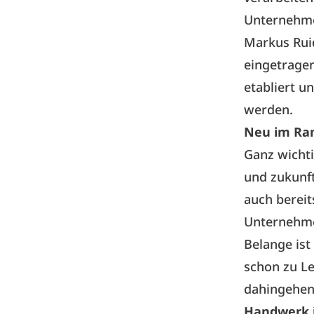
Unternehmen
Markus Ruid
eingetragen
etabliert 
werden.
Neu im Ra
Ganz wichti
und zukunft
auch bereits
Unternehmen
Belange ist
schon zu Le
dahingehen
Handwerk 