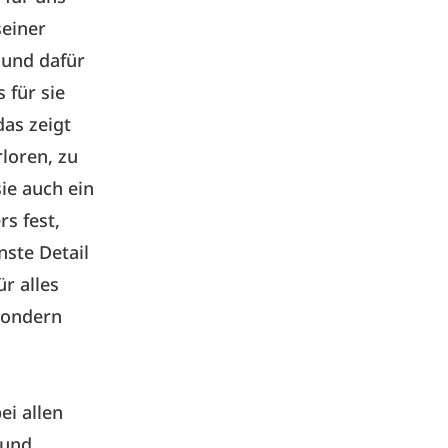
seiner
 und dafür
 für sie
das zeigt
rloren, zu
ie auch ein
rs fest,
nste Detail
ür alles
sondern
ei allen
 und