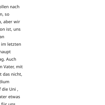
ollen nach
n, so
, aber wir
on ist, uns
an
 im letzten
rhaupt
ag. Auch
 Vater, mit
t das nicht,
udium
die Uni ,
Vater etwas
 für uns