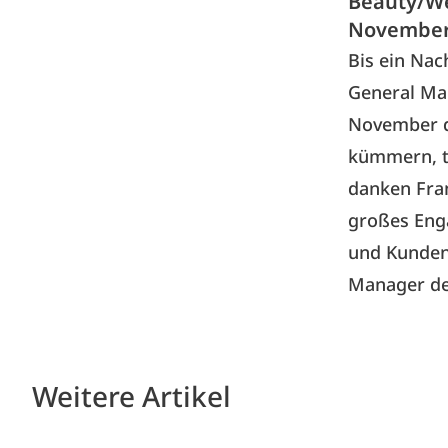
Beauty/We
November 
Bis ein Nac
General Ma
November di
kümmern, te
danken Fran
großes Enga
und Kunden“
Manager de
Weitere Artikel