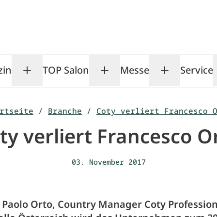
zin
TOP Salon
Messe
Service
Toggle Magazin submenu
Toggle TOP Salon subm
Toggle Me
rtseite
/
Branche
/
Coty verliert Francesco 
ty verliert Francesco O
03. November 2017
 Paolo Orto, Country Manager Coty Profession