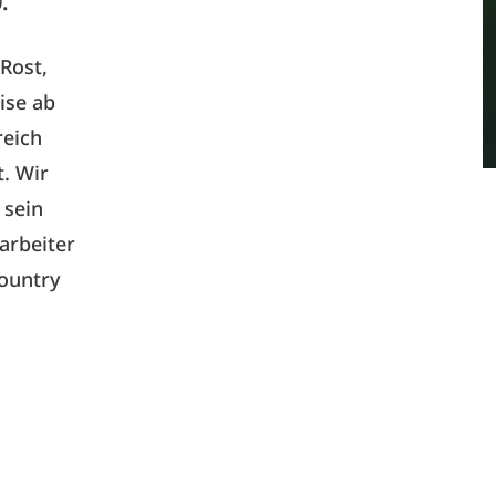
.
Rost,
ise ab
reich
. Wir
 sein
arbeiter
Country