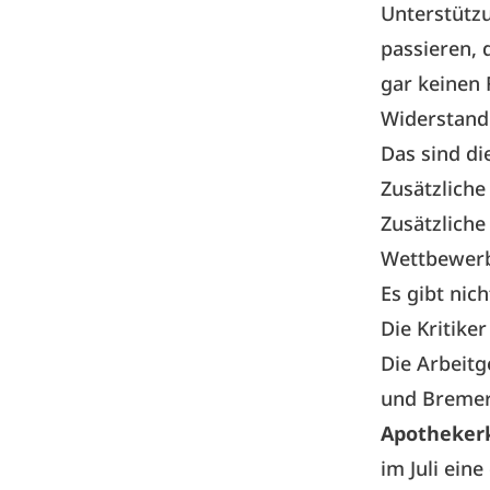
Unterstützu
passieren, 
gar keinen 
Widerstand
Das sind di
Zusätzlich
Zusätzliche
Wettbewerb
Es gibt nic
Die Kritike
Die Arbeitg
und Bremer
Apotheke
im Juli ei