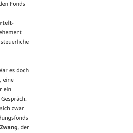
den Fonds
telt-
vehement
steuerliche
War es doch
, eine
r ein
 Gespräch.
 sich zwar
ldungsfonds
n Zwang
, der