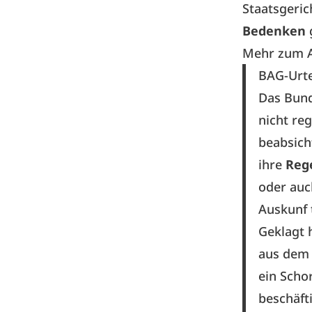
Staatsgeric
Bedenken
Mehr zum A
BAG-Urte
Das Bunde
nicht reg
beabsicht
ihre
Reg
oder auc
Auskunf 
Geklagt 
aus dem 
ein Scho
beschäfti