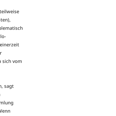
teilweise
ten),
blematisch
lo-
einerzeit
r
n sich vom
n, sagt
m
mmlung
 Wenn