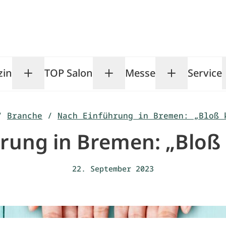
zin
TOP Salon
Messe
Service
Toggle Magazin submenu
Toggle TOP Salon subm
Toggle Me
/
Branche
/
Nach Einführung in Bremen: „Bloß 
rung in Bremen: „Bloß 
22. September 2023