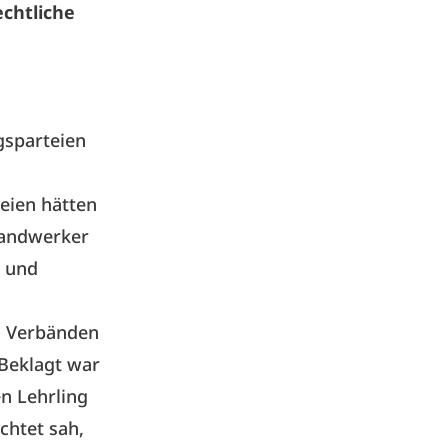
chtliche
gsparteien
teien hätten
nhandwerker
- und
n Verbänden
Beklagt war
n Lehrling
ichtet sah,