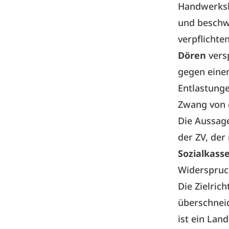
Handwerksk
und beschwo
verpflicht
Dören
vers
gegen einen
Entlastunge
Zwang von
Die Aussag
der ZV, der
Sozialkass
Widerspruc
Die Zielric
überschnei
ist ein Lan