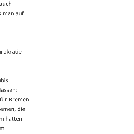
 auch
s man auf
rokratie
ubis
lassen:
für Bremen
emen, die
n hatten
im