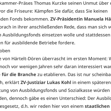
ammer-Präses Thomas Kurzke seinen Unmut über 
r die Friseure: Kämpfen Sie dafür, dass Sie keinen
enden Fonds bekommen.
ZV-Präsidentin Manuela Här
prach in ihrer anschließenden Rede, dass man sich 
 Ausbildungsfonds einsetzen wolle und stattdessen 
n für ausbildende Betriebe fordere.
 oben
e von Härtelt-Dören überrascht im ersten Moment: 
 noch vor wenigen Jahren sehr daran interessiert war
e für die Branche
zu etablieren. Das ist nur scheinba
h, erklärt
ZV-Justiziar Lukas Kohl
in einem späteren
htung von Ausbildungsfonds und Sozialkasse würden
den, dennoch gäbe es einen Unterschied: Der Ausbi
desgesetz, d.h. wir reden hier von einem
staatliche