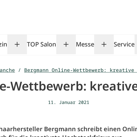
zin
TOP Salon
Messe
Service
Toggle Magazin submenu
Toggle TOP Salon subm
Toggle Me
anche
/
Bergmann Online-Wettbewerb: kreative
-Wettbewerb: kreative
11. Januar 2021
haarhersteller Bergmann schreibt einen Onli