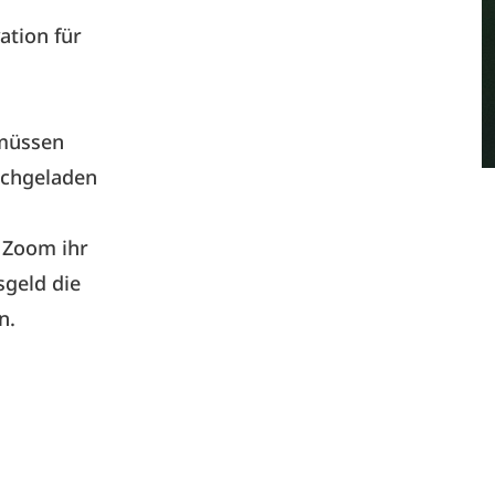
ation für
 müssen
ochgeladen
 Zoom ihr
sgeld die
n.