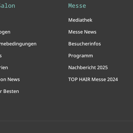
Salon
Messe
Mediathek
ogen
Messe News
hmebedingungen
Besucherinfos
s
Programm
rien
Nachbericht 2025
lon News
TOP HAIR Messe 2024
r Besten