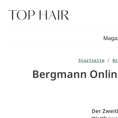
Zum
Inhalt
springen
Maga
Startseite
/
Br
Bergmann Online
Der Zweit