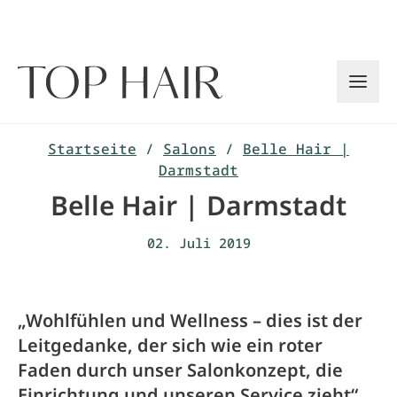
Zum
Inhalt
springen
Startseite
/
Salons
/
Belle Hair |
Darmstadt
Belle Hair | Darmstadt
02. Juli 2019
„Wohlfühlen und Wellness – dies ist der
Leitgedanke, der sich wie ein roter
Faden durch unser Salonkonzept, die
Einrichtung und unseren Service zieht“,