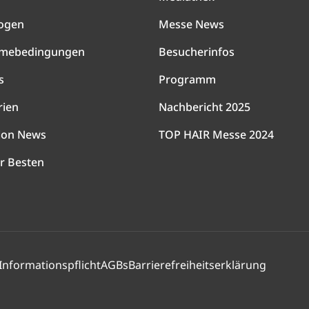
ogen
Messe News
hmebedingungen
Besucherinfos
s
Programm
rien
Nachbericht 2025
lon News
TOP HAIR Messe 2024
r Besten
Informationspflicht
AGBs
Barrierefreiheitserklärung