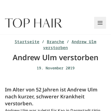
Zum
Inhalt
springen
Startseite
/
Branche
/
Andrew Ulm
verstorben
Andrew Ulm verstorben
19. November 2019
Im Alter von 52 Jahren ist Andrew Ulm
nach kurzer, schwerer Krankheit
verstorben.
Andrew Ulm war zuletzt für Kao in Darmstadt tätig.