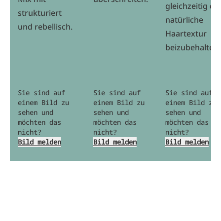
gleichzeitig die
strukturiert
natürliche
und rebellisch.
Haartextur
beizubehalten.
Sie sind auf
Sie sind auf
Sie sind auf
einem Bild zu
einem Bild zu
einem Bild zu
sehen und
sehen und
sehen und
möchten das
möchten das
möchten das
nicht?
nicht?
nicht?
Bild melden
Bild melden
Bild melden