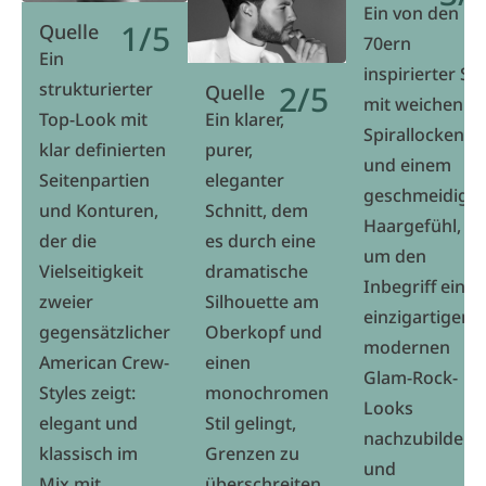
Ein von den
1/5
Quelle
70ern
Ein
inspirierter Stil
strukturierter
2/5
Quelle
mit weichen
Top-Look mit
Ein klarer,
Spirallocken
klar definierten
purer,
und einem
Seitenpartien
eleganter
geschmeidige
und Konturen,
Schnitt, dem
Haargefühl,
der die
es durch eine
um den
Vielseitigkeit
dramatische
Inbegriff eines
zweier
Silhouette am
einzigartigen
gegensätzlicher
Oberkopf und
modernen
American Crew-
einen
Glam-Rock-
Styles zeigt:
monochromen
Looks
elegant und
Stil gelingt,
nachzubilden
klassisch im
Grenzen zu
und
Mix mit
überschreiten.