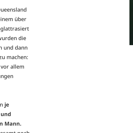
 Queensland
einem über
lattrasiert
wurden die
n und dann
 zu machen:
, vor allem
hungen
nn
je
n und
en Mann.