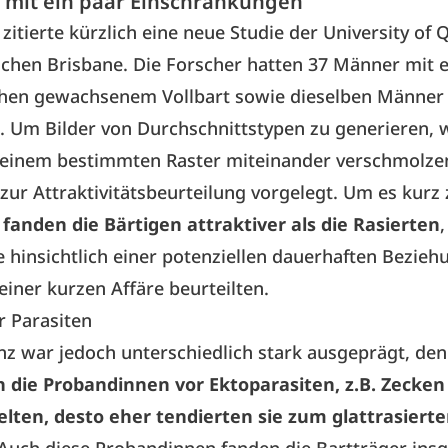
s mit ein paar Einschränkungen
 zitierte kürzlich eine neue Studie der University of
schen Brisbane. Die Forscher hatten 37 Männer mit 
chen gewachsenem Vollbart sowie dieselben Männer g
t. Um Bilder von Durchschnittstypen zu generieren, 
 einem bestimmten Raster miteinander verschmolze
zur Attraktivitätsbeurteilung vorgelegt. Um es kurz
fanden die Bärtigen attraktiver als die Rasierten
e hinsichtlich einer potenziellen dauerhaften Bezie
iner kurzen Affäre beurteilten.
r Parasiten
nz war jedoch unterschiedlich stark ausgeprägt, de
ch die Probandinnen vor Ektoparasiten, z.B. Zecke
elten, desto eher tendierten sie zum glattrasiert