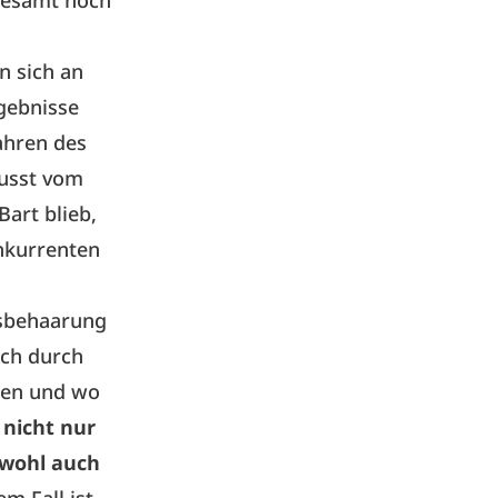
sgesamt noch
n sich an
gebnisse
ahren des
lusst vom
art blieb,
nkurrenten
tsbehaarung
ich durch
men und wo
nicht nur
 wohl auch