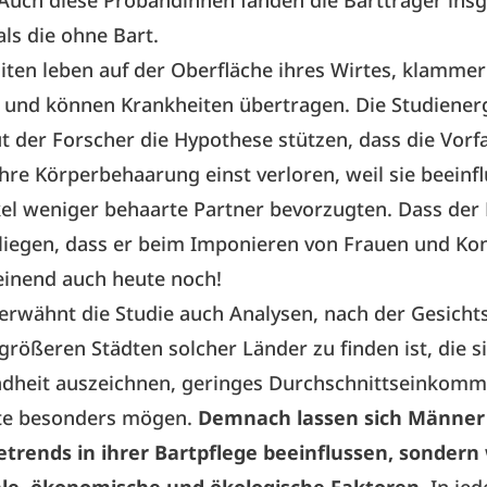
 Auch diese Probandinnen fanden die Bartträger in
als die ohne Bart.
en leben auf der Oberfläche ihres Wirtes, klammer
t und können Krankheiten übertragen. Die Studiener
t der Forscher die Hypothese stützen, dass die Vorf
re Körperbehaarung einst verloren, weil sie beeinf
el weniger behaarte Partner bevorzugten. Dass der B
liegen, dass er beim Imponieren von Frauen und Ko
einend auch heute noch!
rwähnt die Studie auch Analysen, nach der Gesich
 größeren Städten solcher Länder zu finden ist, die s
dheit auszeichnen, geringes Durchschnittseinkom
te besonders mögen.
Demnach lassen sich Männer 
trends in ihrer Bartpflege beeinflussen, sondern