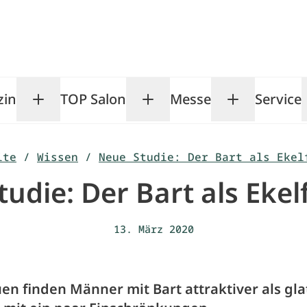
zin
TOP Salon
Messe
Service
Toggle Magazin submenu
Toggle TOP Salon subm
Toggle Me
ite
/
Wissen
/
Neue Studie: Der Bart als Ekel
udie: Der Bart als Ekel
13. März 2020
en finden Männer mit Bart attraktiver als glat