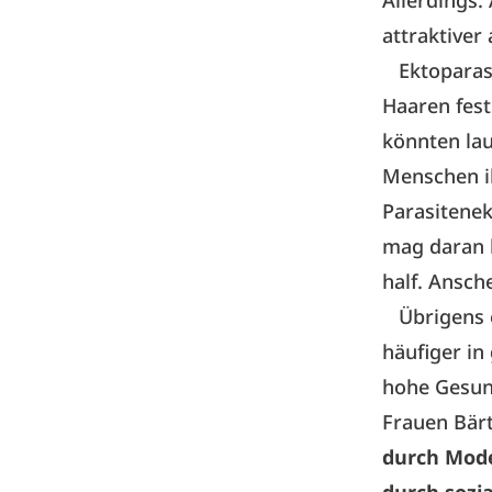
Allerdings:
attraktiver 
Ektoparasit
Haaren fes
könnten lau
Menschen ih
Parasitenek
mag daran 
half. Ansch
Übrigens e
häufiger in
hohe Gesun
Frauen Bär
durch Mode