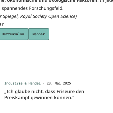
ale, ökonomische und ökologische Faktoren.
In jed
n spannendes Forschungsfeld.
r Spiegel, Royal Society Open Science)
er
Herrensalon
Männer
Industrie & Handel
·
23. Mai 2025
„Ich glaube nicht, dass Friseure den
Preiskampf gewinnen können.“