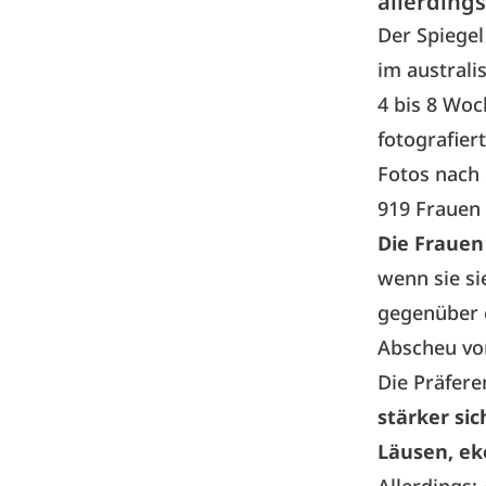
allerding
Der Spiegel
im australi
4 bis 8 Wo
fotografier
Fotos nach
919 Frauen 
Die Frauen 
wenn sie si
gegenüber e
Abscheu vo
Die Präfere
stärker si
Läusen, ek