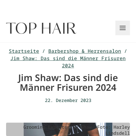
Zum
Inhalt
springen
Startseite
/
Barbershop & Herrensalon
/
Jim Shaw: Das sind die Männer Frisuren
2024
Jim Shaw: Das sind die
Männer Frisuren 2024
22. Dezember 2023
Grooming Experte Jim Shaw, Foto: Harley
Lindsdell