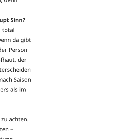
upt Sinn?
n total
Denn da gibt
eder Person
fhaut, der
nterscheiden
 nach Saison
ers als im
 zu achten.
ten –
htung