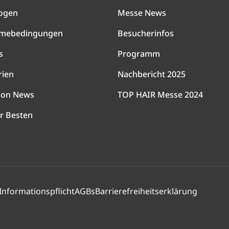
ogen
Messe News
hmebedingungen
Besucherinfos
s
Programm
rien
Nachbericht 2025
lon News
TOP HAIR Messe 2024
r Besten
Informationspflicht
AGBs
Barrierefreiheitserklärung