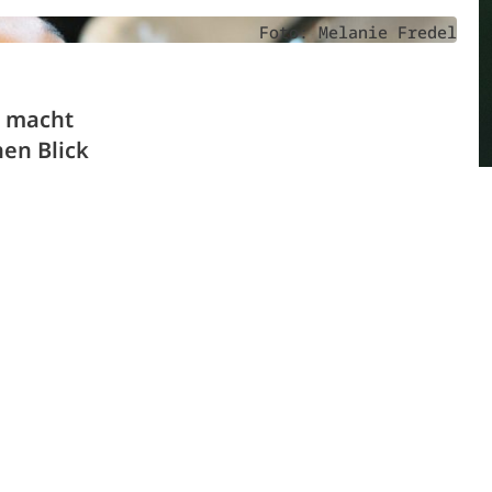
Foto: Melanie Fredel
d macht
hen Blick