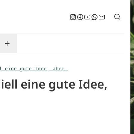
Suche
Instagram
Facebook
YouTube
WhatsApp
Newsletter
enu
sse submenu
Toggle Service submenu
l eine gute Idee, aber…
iell eine gute Idee,