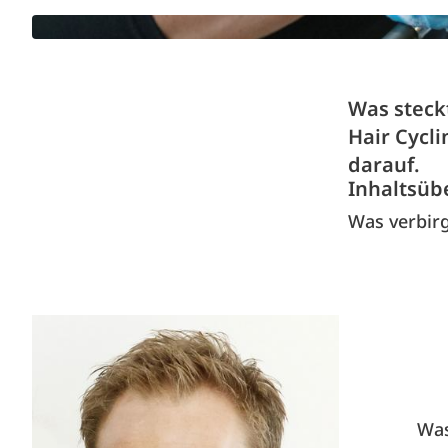
Was steck
Hair Cycli
darauf.
Inhaltsüb
Was verbirg
Was