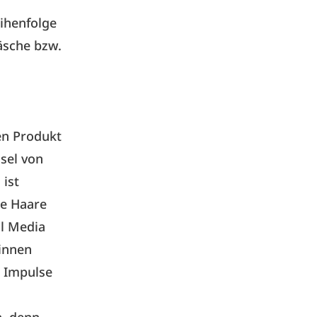
eihenfolge
äsche bzw.
en Produkt
hsel von
 ist
de Haare
al Media
rinnen
e Impulse
n, denn