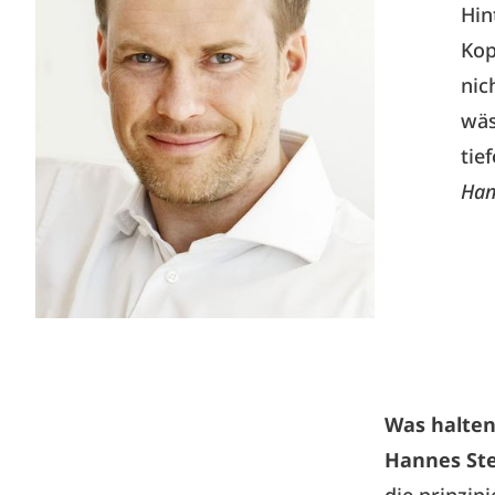
Hin
Kop
nic
wäs
tie
Han
Was halten
Hannes St
die prinzip