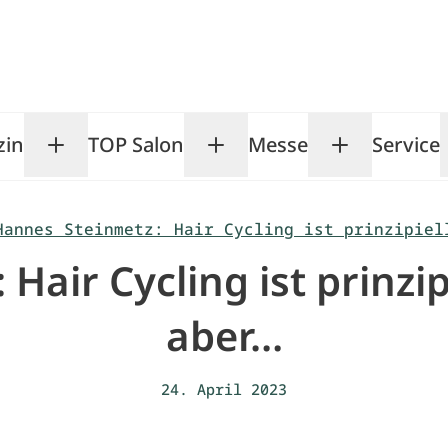
zin
TOP Salon
Messe
Service
Toggle Magazin submenu
Toggle TOP Salon subm
Toggle Me
Hannes Steinmetz: Hair Cycling ist prinzipiel
air Cycling ist prinzip
aber…
24. April 2023