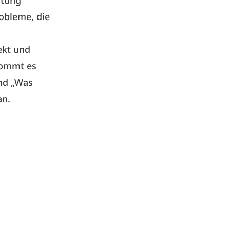
robleme, die
ekt und
 kommt es
und „Was
an.