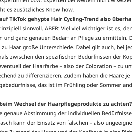
ht es zusätzliches Know-how.
auf TikTok gehypte Hair Cycling-Trend also überha
prinzipiell sinnvoll. ABER: Viel viel wichtiger ist es, de
en und ganz genauen Bedarf an Pflege zu ermitteln. 
 zu Haar große Unterschiede. Dabei gilt auch, bei j
ls zwischen den spezifischen Bedürfnissen der Kop
ventuell der Haarfarbe – also der Coloration – zu u
chend zu differenzieren. Zudem haben die Haare je
gebedürfnisse, das ist im Frühling oder Sommer and
 beim Wechsel der Haarpflegeprodukte zu achten?
die genaue Abstimmung der individuellen Bedürfnisse
asch kann der Einsatz von falschen – also ungeeigne
en Zustand der Haare und der Kopfhaut in eine Ric