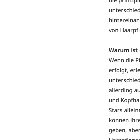
unterschied
hintereinan
von Haarpfl
Warum ist 
Wenn die Pf
erfolgt, er
unterschied
allerding a
und Kopfhau
Stars allei
können ihre
geben, aber
Haarpflegee