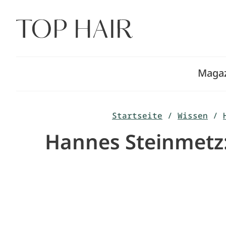
Zum
Inhalt
springen
Maga
Startseite
/
Wissen
/
Hannes Steinmetz: H