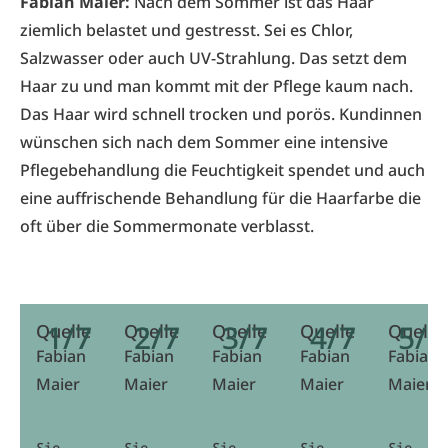
Fabian Maier:
Nach dem Sommer ist das Haar
ziemlich belastet und gestresst. Sei es Chlor,
Salzwasser oder auch UV-Strahlung. Das setzt dem
Haar zu und man kommt mit der Pflege kaum nach.
Das Haar wird schnell trocken und porös. Kundinnen
wünschen sich nach dem Sommer eine intensive
Pflegebehandlung die Feuchtigkeit spendet und auch
eine auffrischende Behandlung für die Haarfarbe die
oft über die Sommermonate verblasst.
1/7
2/7
3/7
4/7
5/7
Quelle
Quelle
Quelle
Quelle
Quelle
Fabian
Fabian
Fabian
Fabian
Fabian
Maier
Maier
Maier
Maier
Maier
Sie
Sie
Sie
Sie
Sie