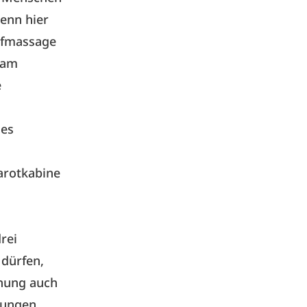
Denn hier
pfmassage
 am
e
nes
arotkabine
rei
 dürfen,
hnung auch
stungen