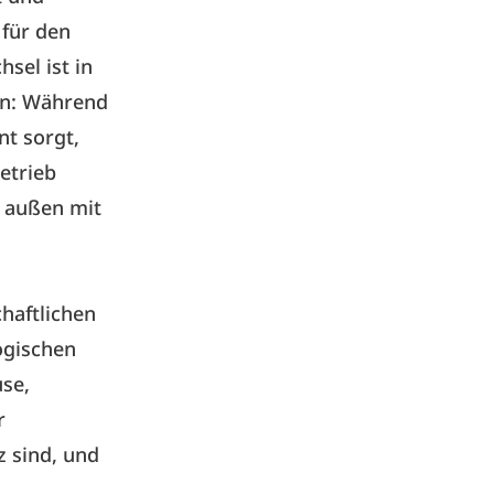
 für den
sel ist in
on: Während
nt sorgt,
etrieb
n außen mit
chaftlichen
ogischen
se,
r
z sind, und