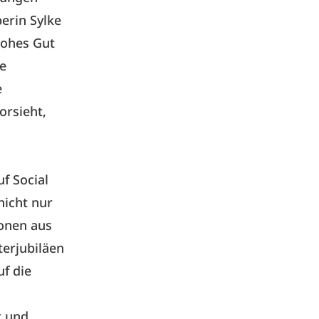
erin Sylke
hohes Gut
te
e
orsieht,
f Social
nicht nur
ionen aus
terjubiläen
f die
t und