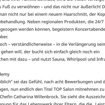
s Fuß zu verwöhnen – und das nicht nur äußerlich! 
man nicht nur bei einem neuem Haarschnitt, der Ko
ybehandlung. Neben regionalen Produkten, die 24/7
gezogen werden können, begeistern Konzertabend
ber.
ch – verständlicherweise – in die Verlängerung sei
 gehen will, der bucht sich einfach gleich noch ein
hen mit dazu – und nutzt Sauna, Whirlpool und Infr
demy
blich” sei das Gefühl, nach acht Bewerbungen und d
gen, nun endlich den Titel TOP Salon mitnehmen zu
-Chefin Catharina Willenbrock. Sie sieht die Auszeic
hnung für das Lebenswerk ihrer Eltern, die die „Lei