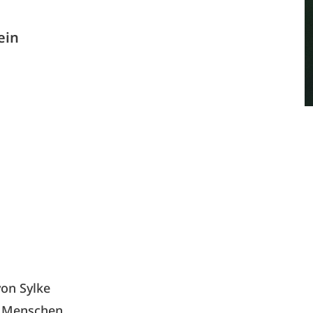
ein
e
von Sylke
t, Menschen