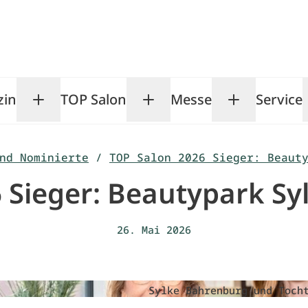
zin
TOP Salon
Messe
Service
Toggle Magazin submenu
Toggle TOP Salon subm
Toggle Me
nd Nominierte
/
TOP Salon 2026 Sieger: Beaut
 Sieger: Beautypark S
26. Mai 2026
Sylke Bahrenburg und Toch