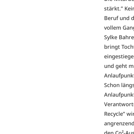
stärkt.” Ke
Beruf und d
vollem Gan
Sylke Bahre
bringt Toch
eingestiege
und geht mi
Anlaufpunkt
Schon längs
Anlaufpunkt
Verantwort
Recycle” wi
angrenzende
den Co²-Au