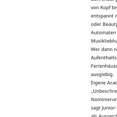
von Kopf bi
entspannt 
oder Beaut
Automaten 
Musikliebha
Wer dann no
Aufenthalts
Ferienhäusc
ausgiebig.
Eigene Aca
„Unbeschrei
Nominierun
sagt Junior
als Auszeic