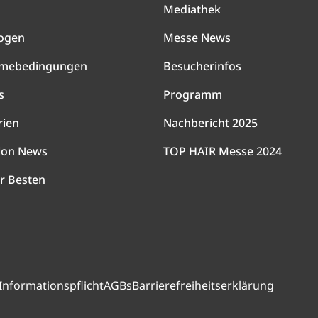
Mediathek
ogen
Messe News
hmebedingungen
Besucherinfos
s
Programm
rien
Nachbericht 2025
lon News
TOP HAIR Messe 2024
r Besten
Informationspflicht
AGBs
Barrierefreiheitserklärung