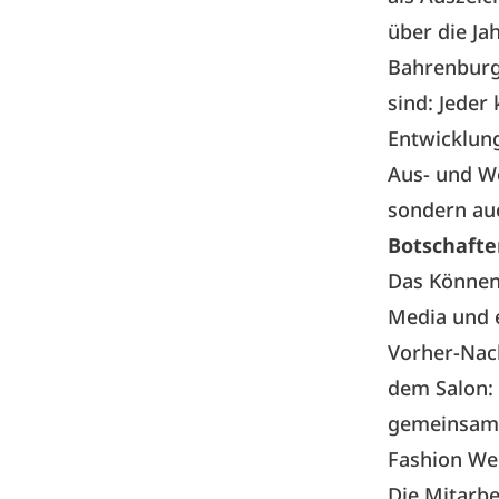
über die Ja
Bahrenburg 
sind: Jeder
Entwicklung
Aus- und We
sondern auc
Botschafte
Das Können 
Media und e
Vorher-Nach
dem Salon: 
gemeinsam g
Fashion We
Die Mitarbe