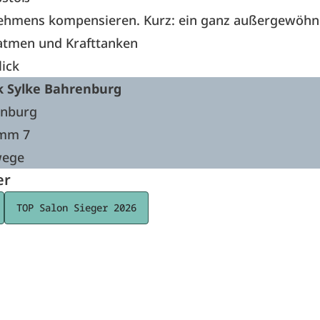
ehmens kompensieren. Kurz: ein ganz außergewöhnl
tmen und Krafttanken
lick
 Sylke Bahrenburg
enburg
mm 7
wege
er
TOP Salon Sieger 2026