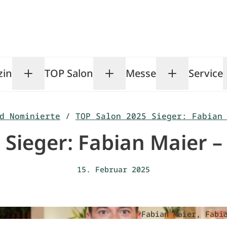
zin
TOP Salon
Messe
Service
Toggle Magazin submenu
Toggle TOP Salon subm
Toggle Me
d Nominierte
/
TOP Salon 2025 Sieger: Fabian
 Sieger: Fabian Maier –
15. Februar 2025
Fabian Maier, Fabi