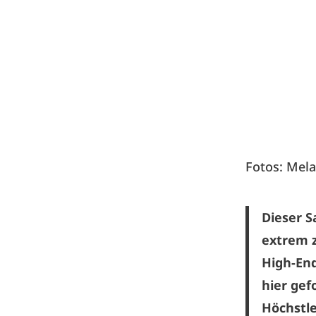
Fotos: Mela
Dieser S
extrem z
High-End
hier gef
Höchstl