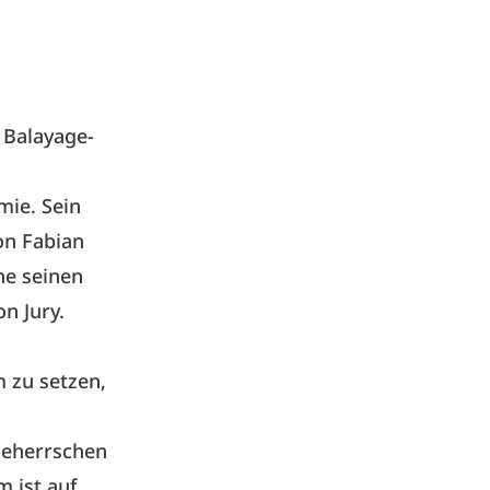
 Balayage-
mie. Sein
on Fabian
hne seinen
n Jury.
m zu setzen,
 beherrschen
 ist auf