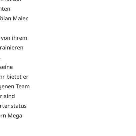
mten
bian Maier.
 von ihrem
rainieren
,
seine
r bietet er
igenen Team
r sind
ertenstatus
iern Mega-