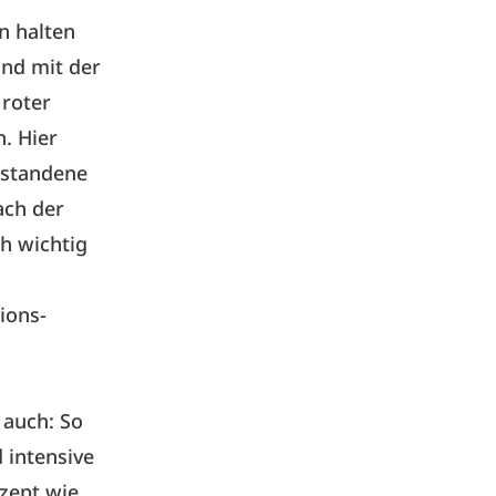
n halten
und mit der
 roter
. Hier
tstandene
ach der
h wichtig
ions-
 auch: So
 intensive
zept wie