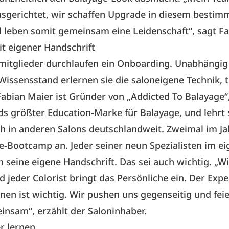
usgerichtet, wir schaffen Upgrade in diesem bestim
 leben somit gemeinsam eine Leidenschaft“, sagt Fa
t eigener Handschrift
itglieder durchlaufen ein Onboarding. Unabhängig
Wissensstand erlernen sie die saloneigene Technik, t
Fabian Maier ist Gründer von „Addicted To Balayage“
s größter Education-Marke für Balayage, und lehrt 
h in anderen Salons deutschlandweit. Zweimal im Jah
e-Bootcamp an. Jeder seiner neun Spezialisten im e
 seine eigene Handschrift. Das sei auch wichtig. „Wi
d jeder Colorist bringt das Persönliche ein. Der Exp
lnen ist wichtig. Wir pushen uns gegenseitig und fe
nsam“, erzählt der Saloninhaber.
r lernen