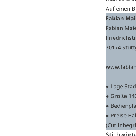
Auf einen B
Fabian Mai
Fabian Mai
Friedrichst
70174 Stutt
www.fabian
● Lage Sta
● Größe 14
● Bedienplä
● Preise Ba
(Cut inbegri
Stichwört