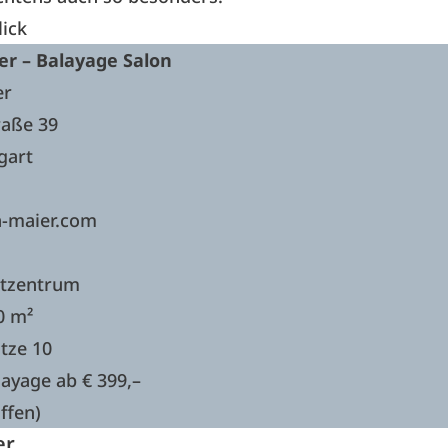
lick
er – Balayage Salon
er
raße 39
gart
-maier.com
dtzentrum
0 m²
tze 10
layage ab € 399,–
ffen)
er