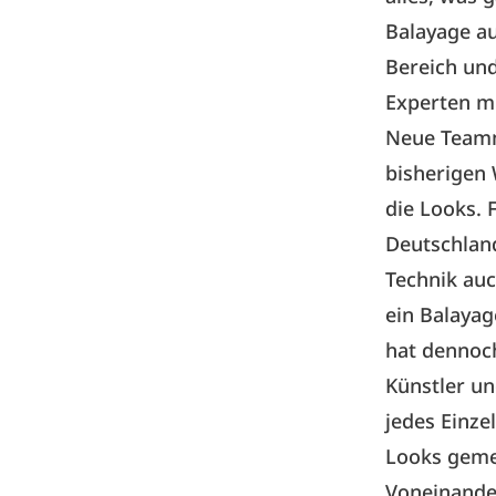
Balayage a
Bereich und
Experten mi
Neue Teamm
bisherigen 
die Looks. 
Deutschland
Technik auc
ein Balayag
hat dennoch
Künstler un
jedes Einze
Looks gemei
Voneinande