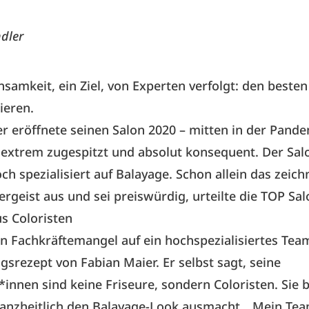
dler
samkeit, ein Ziel, von Experten verfolgt: den besten
ieren.
r eröffnete seinen Salon 2020 – mitten in der Pande
 extrem zugespitzt und absolut konsequent. Der Sal
och spezialisiert auf Balayage. Schon allein das zeic
geist aus und sei preiswürdig, urteilte die TOP Salo
s Coloristen
on Fachkräftemangel auf ein hochspezialisiertes Tea
lgsrezept von Fabian Maier. Er selbst sagt, seine
*innen sind keine Friseure, sondern Coloristen. Sie
ganzheitlich den Balayage-Look ausmacht. „Mein Team