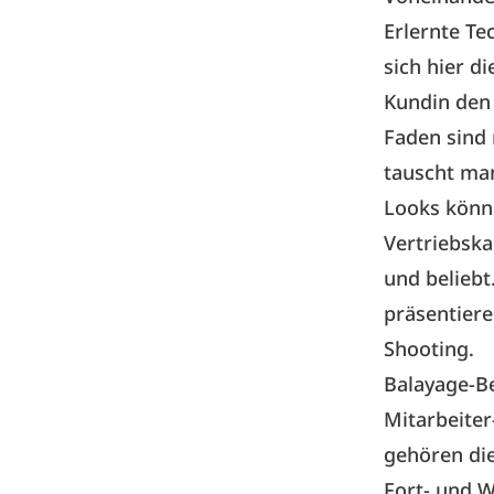
Erlernte Te
sich hier d
Kundin den 
Faden sind 
tauscht man
Looks könne
Vertriebska
und beliebt.
präsentiere
Shooting.
Balayage-B
Mitarbeiter
gehören die
Fort- und 