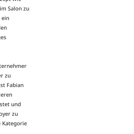
 im Salon zu
 ein
den
ges
nternehmer
er zu
ist Fabian
ieren
stet und
oyer zu
e Kategorie