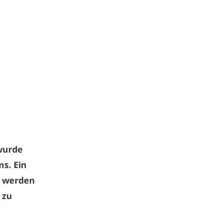
 wurde
s. Ein
e werden
 zu