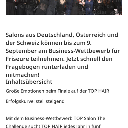
Jubeln wie das Team vom Salon Intercoiffure
Madlen Wenerski, TOP Salon-Sieger Design
2024. Foto: Miklas Spohr
Salons aus Deutschland, Österreich und
der Schweiz können bis zum 9.
September am Business-Wettbewerb für
Friseure teilnehmen. Jetzt schnell den
Fragebogen runterladen und
mitmachen!
Inhaltsübersicht
Große Emotionen beim Finale auf der TOP HAIR
Erfolgskurve: steil steigend
Mit dem Business-Wettbewerb TOP Salon The
Challenge sucht TOP HAIR jedes Jahr
in fünf