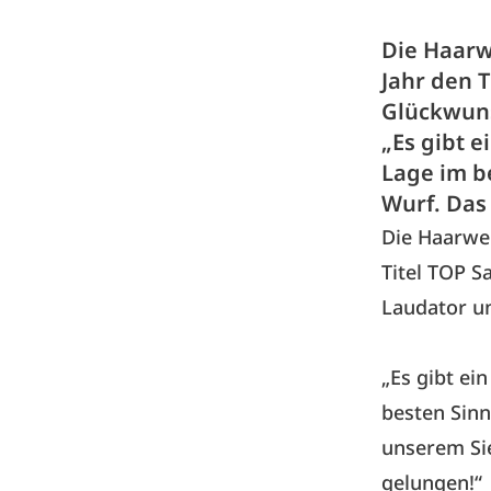
Die Haarwe
Jahr den T
Glückwuns
„Es gibt e
Lage im b
Wurf. Das
Die Haarwer
Titel TOP S
Laudator un
„Es gibt ei
besten Sinn
unserem Sie
gelungen!“