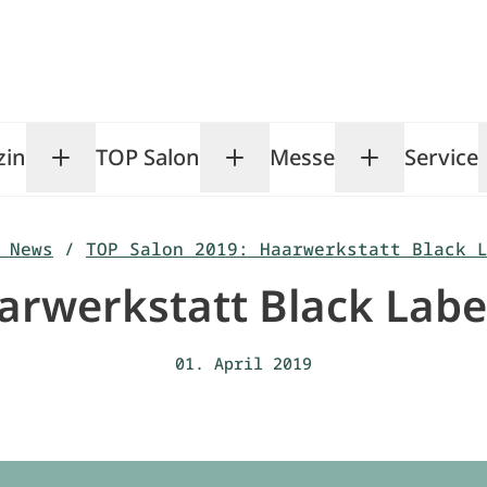
zin
TOP Salon
Messe
Service
Toggle Magazin submenu
Toggle TOP Salon subm
Toggle Me
 News
/
TOP Salon 2019: Haarwerkstatt Black 
arwerkstatt Black Labe
01. April 2019