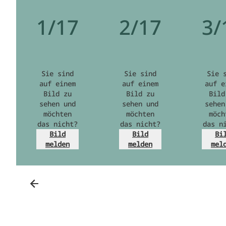
1/17
2/17
3/
Sie sind
Sie sind
Sie 
auf einem
auf einem
auf e
Bild zu
Bild zu
Bild
sehen und
sehen und
sehen
möchten
möchten
möch
das nicht?
das nicht?
das n
Bild
Bild
Bi
melden
melden
mel