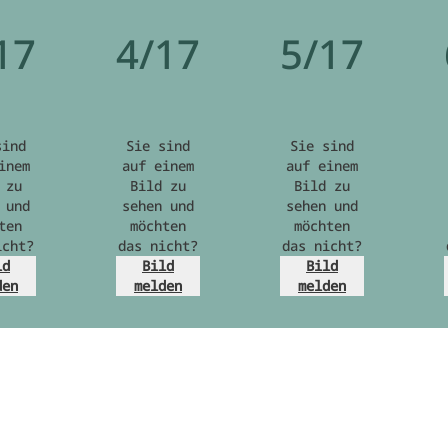
17
4/17
5/17
sind
Sie sind
Sie sind
inem
auf einem
auf einem
 zu
Bild zu
Bild zu
 und
sehen und
sehen und
ten
möchten
möchten
icht?
das nicht?
das nicht?
ld
Bild
Bild
den
melden
melden