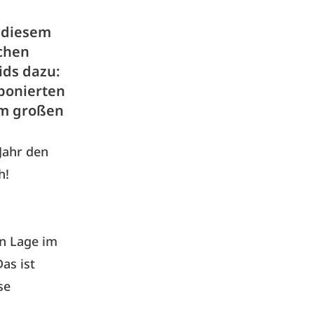
n diesem
ichen
ids dazu:
xponierten
um großen
 Jahr den
h!
en Lage im
as ist
se