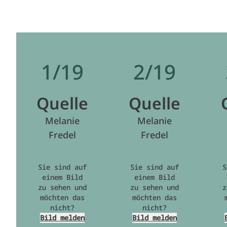
1/19
2/19
Quelle
Quelle
Melanie
Melanie
Fredel
Fredel
Sie sind auf
Sie sind auf
S
einem Bild
einem Bild
zu sehen und
zu sehen und
z
möchten das
möchten das
nicht?
nicht?
Bild melden
Bild melden