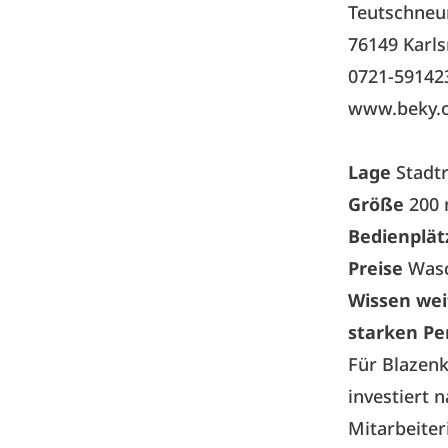
Teutschneu
76149 Karl
0721-59142
www.beky.o
Lage
Stadt
Größe
200
Bedienplä
Preise
Wasc
Wissen wei
starken Pe
Für Blazenk
investiert 
Mitarbeiter