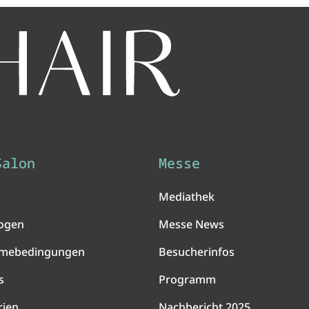
Salon
Messe
Mediathek
ogen
Messe News
hmebedingungen
Besucherinfos
s
Programm
rien
Nachbericht 2025