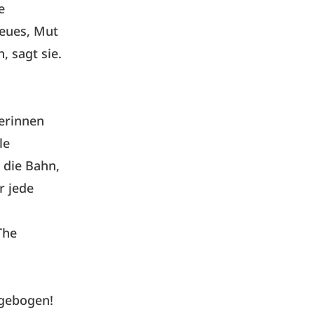
e
Neues, Mut
, sagt sie.
terinnen
le
 die Bahn,
r jede
The
agebogen!