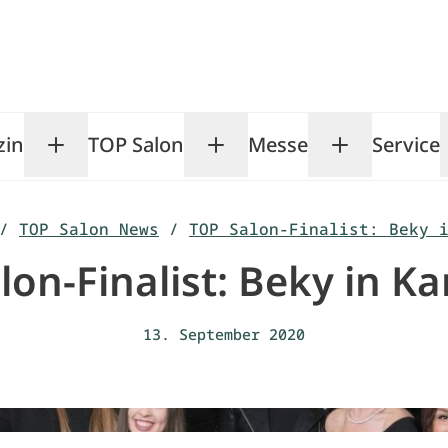
zin
TOP Salon
Messe
Service
Toggle Magazin submenu
Toggle TOP Salon subm
Toggle Me
/
TOP Salon News
/
TOP Salon-Finalist: Beky 
lon-Finalist: Beky in Ka
13. September 2020