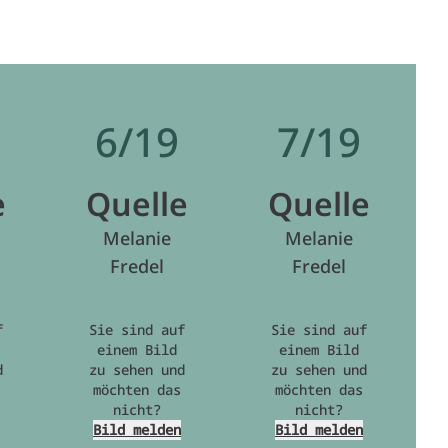
6/19
7/19
e
Quelle
Quelle
Melanie
Melanie
Fredel
Fredel
f
Sie sind auf
Sie sind auf
einem Bild
einem Bild
d
zu sehen und
zu sehen und
möchten das
möchten das
nicht?
nicht?
Bild melden
Bild melden