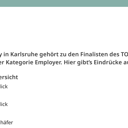
y in Karlsruhe gehört zu den Finalisten des T
er Kategorie Employer. Hier gibt’s Eindrücke 
ersicht
lick
lick
chäfer