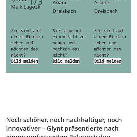
1/3
Ariane
Ariane
Maik Lagozki
Dreisbach
Dreisbach
Sie sind auf
Sie sind auf
Sie sind auf
einem Bild zu
einem Bild zu
einem Bild zu
sehen und
sehen und
sehen und
möchten das
möchten das
möchten das
nicht?
nicht?
nicht?
Bild melden
Bild melden
Bild melden
Noch schöner, noch nachhaltiger, noch
innovativer – Glynt präsentierte nach
einem umfassenden Relaunch den