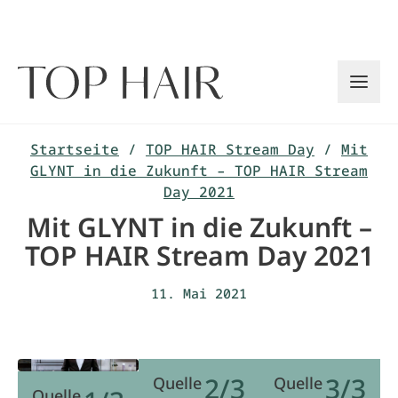
Zum
Inhalt
springen
Startseite
/
TOP HAIR Stream Day
/
Mit
GLYNT in die Zukunft – TOP HAIR Stream
Day 2021
Mit GLYNT in die Zukunft –
TOP HAIR Stream Day 2021
11. Mai 2021
2/3
3/3
Quelle
Quelle
Quelle