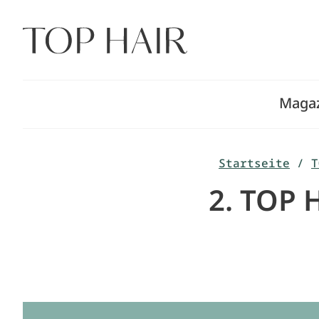
Zum
Inhalt
springen
Maga
Startseite
/
T
2. TOP 