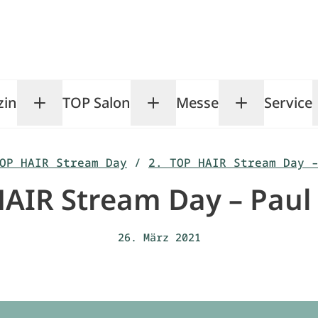
zin
TOP Salon
Messe
Service
Toggle Magazin submenu
Toggle TOP Salon subm
Toggle Me
OP HAIR Stream Day
/
2. TOP HAIR Stream Day 
HAIR Stream Day – Paul 
26. März 2021