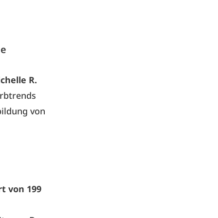
ie
chelle R.
arbtrends
bildung von
t von 199