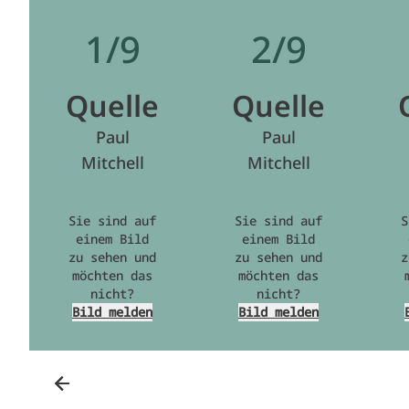
1/9
2/9
Quelle
Quelle
Paul
Paul
Mitchell
Mitchell
Sie sind auf
Sie sind auf
S
einem Bild
einem Bild
zu sehen und
zu sehen und
z
möchten das
möchten das
nicht?
nicht?
Bild melden
Bild melden