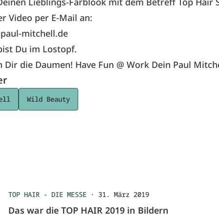
einen Lieblings-Farblook mit dem Betreff Top Hair
er Video per E-Mail an:
aul-mitchell.de
ist Du im Lostopf.
n Dir die Daumen! Have Fun @ Work Dein Paul Mitch
er
ell
Wild Beauty
TOP HAIR - DIE MESSE
·
31. März 2019
Das war die TOP HAIR 2019 in Bildern