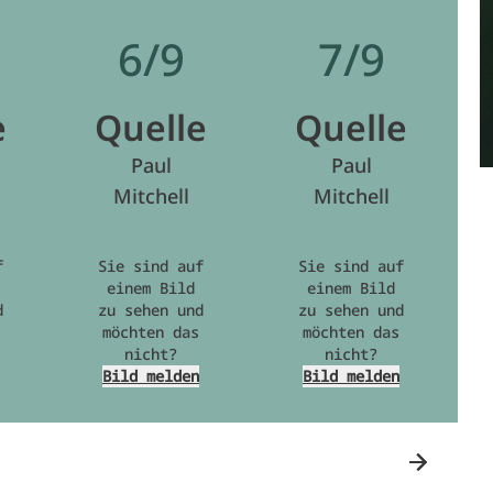
6/9
7/9
e
Quelle
Quelle
Paul
Paul
Mitchell
Mitchell
f
Sie sind auf
Sie sind auf
einem Bild
einem Bild
d
zu sehen und
zu sehen und
möchten das
möchten das
nicht?
nicht?
Bild melden
Bild melden