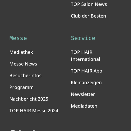
TOP Salon News
Club der Besten
Messe
Service
Mediathek
TOP HAIR
International
Messe News
TOP HAIR Abo
Besucherinfos
Kleinanzeigen
Programm
Newsletter
Nachbericht 2025
Mediadaten
TOP HAIR Messe 2024