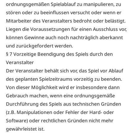
ordnungsgemäßen Spielablauf zu manipulieren, zu
stören oder zu beeinflussen versucht oder wenn er
Mitarbeiter des Veranstalters bedroht oder belästigt.
Liegen die Voraussetzungen für einen Ausschluss vor,
können Gewinne auch noch nachträglich aberkannt
und zurückgefordert werden.
§ 7 Vorzeitige Beendigung des Spiels durch den
Veranstalter
Der Veranstalter behält sich vor, das Spiel vor Ablauf
des geplanten Spielzeitraums vorzeitig zu beenden.
Von dieser Möglichkeit wird er insbesondere dann
Gebrauch machen, wenn eine ordnungsgemäße
Durchführung des Spiels aus technischen Gründen
(z.B. Manipulationen oder Fehler der Hard- oder
Software) oder rechtlichen Gründen nicht mehr
gewährleistet ist.