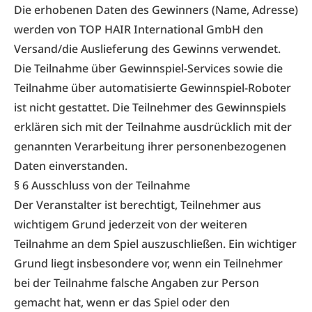
Die erhobenen Daten des Gewinners (Name, Adresse)
werden von TOP HAIR International GmbH den
Versand/die Auslieferung des Gewinns verwendet.
Die Teilnahme über Gewinnspiel-Services sowie die
Teilnahme über automatisierte Gewinnspiel-Roboter
ist nicht gestattet. Die Teilnehmer des Gewinnspiels
erklären sich mit der Teilnahme ausdrücklich mit der
genannten Verarbeitung ihrer personenbezogenen
Daten einverstanden.
§ 6 Ausschluss von der Teilnahme
Der Veranstalter ist berechtigt, Teilnehmer aus
wichtigem Grund jederzeit von der weiteren
Teilnahme an dem Spiel auszuschließen. Ein wichtiger
Grund liegt insbesondere vor, wenn ein Teilnehmer
bei der Teilnahme falsche Angaben zur Person
gemacht hat, wenn er das Spiel oder den