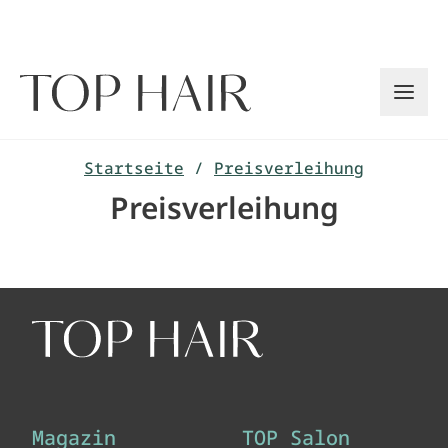
Zum
Inhalt
springen
Startseite
/
Preisverleihung
Preisverleihung
Magazin
TOP Salon