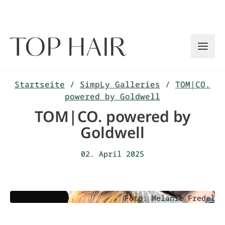
Zum
Inhalt
springen
Startseite
/
SimpLy Galleries
/
TOM|CO.
powered by Goldwell
TOM|CO. powered by
Goldwell
02. April 2025
Foto: Melanie Fredel