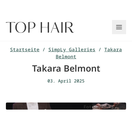
Zum
Inhalt
springen
Startseite
/
SimpLy Galleries
/
Takara
Belmont
Takara Belmont
03. April 2025
Foto: Marco Igel