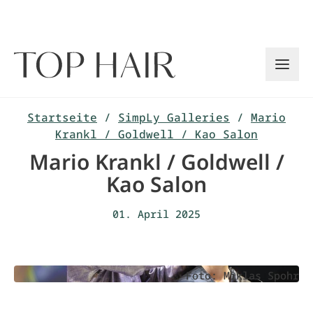
Zum
Inhalt
springen
Startseite
/
SimpLy Galleries
/
Mario
Krankl / Goldwell / Kao Salon
Mario Krankl / Goldwell /
Kao Salon
01. April 2025
Foto: Miklas Spohr