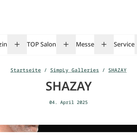
zin
TOP Salon
Messe
Service
Toggle Magazin submenu
Toggle TOP Salon subm
Toggle Me
Startseite
/
SimpLy Galleries
/
SHAZAY
SHAZAY
04. April 2025