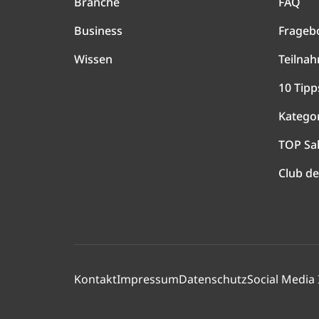
Branche
FAQ
Business
Frageb
Wissen
Teilna
10 Tipp
Katego
TOP Sa
Club de
Kontakt
Impressum
Datenschutz
Social Media 