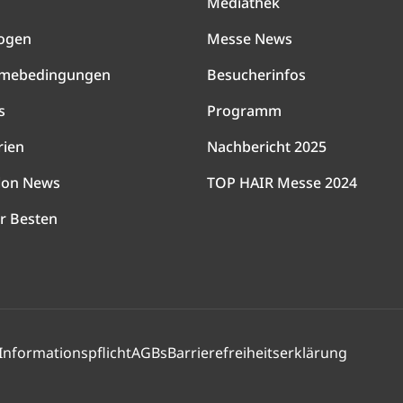
Mediathek
ogen
Messe News
hmebedingungen
Besucherinfos
s
Programm
rien
Nachbericht 2025
lon News
TOP HAIR Messe 2024
r Besten
Informationspflicht
AGBs
Barrierefreiheitserklärung